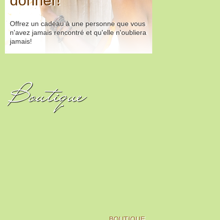
donner!
Offrez un cadeau à une personne que vous
n'avez jamais rencontré et qu'elle n'oubliera
jamais!
Boutique
BOUTIQUE