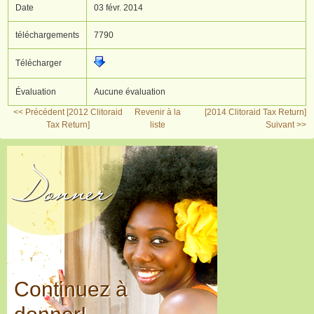
Date
03 févr. 2014
téléchargements
7790
Télécharger
Évaluation
Aucune évaluation
<< Précédent [2012 Clitoraid
Revenir à la
[2014 Clitoraid Tax Return]
Tax Return]
liste
Suivant >>
Donner
Continuez à