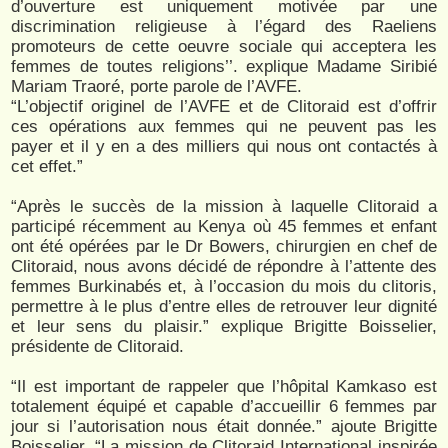
d’ouverture est uniquement motivée par une
discrimination religieuse à l’égard des Raeliens
promoteurs de cette oeuvre sociale qui acceptera les
femmes de toutes religions’’. explique Madame Siribié
Mariam Traoré, porte parole de l’AVFE.
“L’objectif originel de l’AVFE et de Clitoraid est d’offrir
ces opérations aux femmes qui ne peuvent pas les
payer et il y en a des milliers qui nous ont contactés à
cet effet.”
“Après le succès de la mission à laquelle Clitoraid a
participé récemment au Kenya où 45 femmes et enfant
ont été opérées par le Dr Bowers, chirurgien en chef de
Clitoraid, nous avons décidé de répondre à l’attente des
femmes Burkinabés et, à l’occasion du mois du clitoris,
permettre à le plus d’entre elles de retrouver leur dignité
et leur sens du plaisir.” explique Brigitte Boisselier,
présidente de Clitoraid.
“Il est important de rappeler que l’hôpital Kamkaso est
totalement équipé et capable d’accueillir 6 femmes par
jour si l’autorisation nous était donnée.” ajoute Brigitte
Boisselier. “La mission de Clitoraid International inspirée