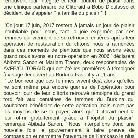
retrouvent leur intégrité et leur ‘bouton’ de plaisir dans
une clinique partenaire de Clitoraid a Bobo Dioulasso et
décident de s’appeler ‘’la famille du plaisir ’’ !
‘’Ce jour 17 juin, 2017 restera à jamais un jour de plaisir
inoubliable pour nous, tant la joie exprimée par ces
femmes qui viennent de se retrouver entières après leur
opération de restauration du clitoris nous a ramenées
dans ces moments de plénitude que nous avons vécu
quand nous avons eu notre opération en 2006’’ déclarent
Abibata Sanon et Mariam Traore, deux responsables de
AVFE/CLITORAID qui ont été les premières à témoigner
à visage découvert au Burkina Faso il y a 11 ans.
‘’ Le bonheur que ces femmes vivent déjà alors qu’elles
ne sont même pas encore guéries de l’opération pour
pouvoir jouir de leur clitoris retrouvé témoigne du grand
tord fait aux centaines de femmes du Burkina qui
souhaitent bénéficier de cette opération mais n’ont pas
les moyens de se la payer, alors que Clitoraid peut la
leur offrir gratuitement grâce à l’hôpital du plaisir’’
remarque Abibata Sanon. ‘’Nous interpellons donc une
nouvelle fois le gouvernement à faire preuve de
compassion et permettre l’ouverture de Kamkaso le plus