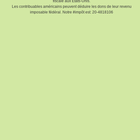
fiscale aux Etats-Unis.
Les contribuables américains peuvent déduire les dons de leur revenu
imposable fédéral. Notre #impôt est: 20-4818106