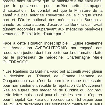
précise dans sa lettre que ‘‘le ministère a été saisi ainsi
que le gouverneur pour arrêter cette campagne
d’intoxication’’. Le constat est que le Ministère de la
santé n’a pas autorisé l’ouverture de la clinique d’une
part et l’Ordre national des médecins du Burkina a
annulé les autorisations d’exercer au Burkina qu’il avait
dûment accordées auparavant aux médecins bénévoles
venus des Etats-Unis, d’autre part.”
Face à cette situation indescriptible, l’Eglise Raëlienne
et l’Association AVFE/CLITORAID ont engagé des
recours en justice dont l’un porte sur la diffamation faite
par le professeur de médecine, Charlemagne Marie
OUEDRAOGO.
“ Les Raeliens du Burkina Faso ont accueilli avec plaisir
la decision du Tribunal de Grande Instance de
Ouagadougou car c’est la premiere etape necessaire
pour non seulement retablir la reputation du Mouvement
Raelien aupres des medecins du Burkina qui ont recu
cette lettre mais aussi pour obtenir les permis d’operer
pour l’hopital Kamkaso qui represente un tel espoir pour
les milliers de femmes qui souhaitent mettre fin a leurs