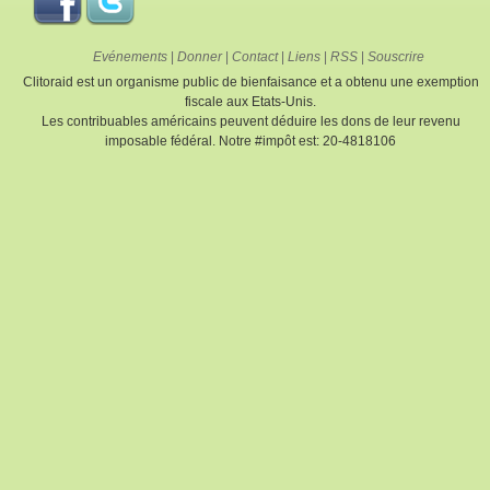
Evénements
|
Donner
|
Contact
|
Liens
|
RSS
|
Souscrire
Clitoraid est un organisme public de bienfaisance et a obtenu une exemption
fiscale aux Etats-Unis.
Les contribuables américains peuvent déduire les dons de leur revenu
imposable fédéral. Notre #impôt est: 20-4818106