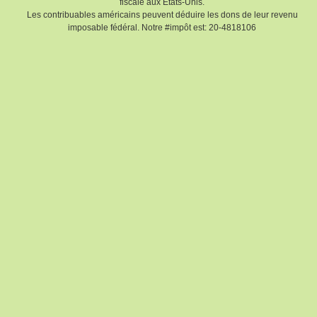
fiscale aux Etats-Unis.
Les contribuables américains peuvent déduire les dons de leur revenu
imposable fédéral. Notre #impôt est: 20-4818106