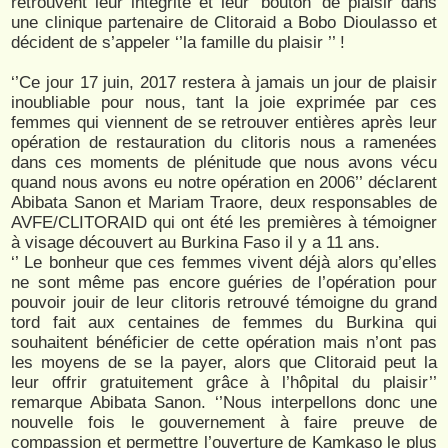
retrouvent leur intégrité et leur ‘bouton’ de plaisir dans
une clinique partenaire de Clitoraid a Bobo Dioulasso et
décident de s’appeler ‘’la famille du plaisir ’’ !
‘’Ce jour 17 juin, 2017 restera à jamais un jour de plaisir
inoubliable pour nous, tant la joie exprimée par ces
femmes qui viennent de se retrouver entières après leur
opération de restauration du clitoris nous a ramenées
dans ces moments de plénitude que nous avons vécu
quand nous avons eu notre opération en 2006’’ déclarent
Abibata Sanon et Mariam Traore, deux responsables de
AVFE/CLITORAID qui ont été les premières à témoigner
à visage découvert au Burkina Faso il y a 11 ans.
‘’ Le bonheur que ces femmes vivent déjà alors qu’elles
ne sont même pas encore guéries de l’opération pour
pouvoir jouir de leur clitoris retrouvé témoigne du grand
tord fait aux centaines de femmes du Burkina qui
souhaitent bénéficier de cette opération mais n’ont pas
les moyens de se la payer, alors que Clitoraid peut la
leur offrir gratuitement grâce à l’hôpital du plaisir’’
remarque Abibata Sanon. ‘’Nous interpellons donc une
nouvelle fois le gouvernement à faire preuve de
compassion et permettre l’ouverture de Kamkaso le plus