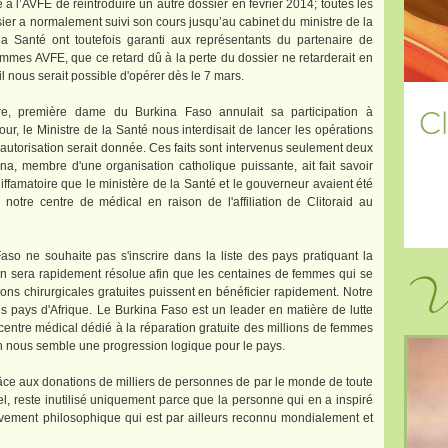
à l’AVFE de réintroduire un autre dossier en février 2014; toutes les
ier a normalement suivi son cours jusqu’au cabinet du ministre de la
a Santé ont toutefois garanti aux représentants du partenaire de
femmes AVFE, que ce retard dû à la perte du dossier ne retarderait en
il nous serait possible d'opérer dès le 7 mars.
e, première dame du Burkina Faso annulait sa participation à
ur, le Ministre de la Santé nous interdisait de lancer les opérations
l'autorisation serait donnée. Ces faits sont intervenus seulement deux
na, membre d'une organisation catholique puissante, ait fait savoir
iffamatoire que le ministère de la Santé et le gouverneur avaient été
 notre centre de médical en raison de l'affiliation de Clitoraid au
o ne souhaite pas s'inscrire dans la liste des pays pratiquant la
Vi
tion sera rapidement résolue afin que les centaines de femmes qui se
ions chirurgicales gratuites puissent en bénéficier rapidement. Notre
 pays d'Afrique. Le Burkina Faso est un leader en matière de lutte
n centre médical dédié à la réparation gratuite des millions de femmes
ion nous semble une progression logique pour le pays.
râce aux donations de milliers de personnes de par le monde de toute
el, reste inutilisé uniquement parce que la personne qui en a inspiré
ouvement philosophique qui est par ailleurs reconnu mondialement et