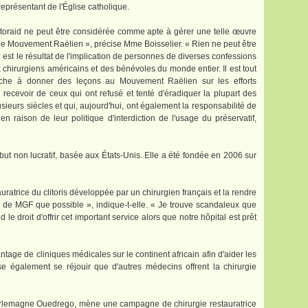
représentant de l'Église catholique.
itoraid ne peut être considérée comme apte à gérer une telle œuvre
c le Mouvement Raëlien », précise Mme Boisselier. « Rien ne peut être
l est le résultat de l'implication de personnes de diverses confessions
x chirurgiens américains et des bénévoles du monde entier. Il est tout
herche à donner des leçons au Mouvement Raëlien sur les efforts
ecevoir de ceux qui ont refusé et tenté d'éradiquer la plupart des
ieurs siècles et qui, aujourd'hui, ont également la responsabilité de
en raison de leur politique d'interdiction de l'usage du préservatif,
but non lucratif, basée aux États-Unis. Elle a été fondée en 2006 sur
auratrice du clitoris développée par un chirurgien français et la rendre
s de MGF que possible », indique-t-elle. « Je trouve scandaleux que
le droit d'offrir cet important service alors que notre hôpital est prêt
antage de cliniques médicales sur le continent africain afin d'aider les
 également se réjouir que d'autres médecins offrent la chirurgie
arlemagne Ouedrego, mène une campagne de chirurgie restauratrice