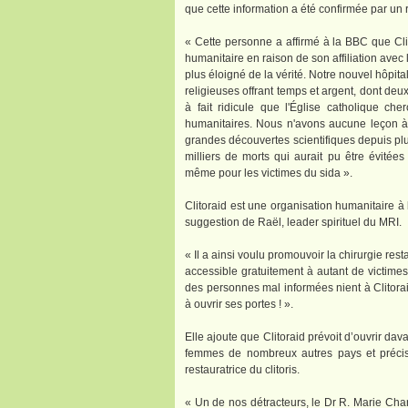
que cette information a été confirmée par un 
« Cette personne a affirmé à la BBC que Cl
humanitaire en raison de son affiliation ave
plus éloigné de la vérité. Notre nouvel hôpita
religieuses offrant temps et argent, dont deu
à fait ridicule que l'Église catholique c
humanitaires. Nous n'avons aucune leçon à r
grandes découvertes scientifiques depuis plus
milliers de morts qui aurait pu être évitées 
même pour les victimes du sida ».
Clitoraid est une organisation humanitaire à 
suggestion de Raël, leader spirituel du MRI.
« Il a ainsi voulu promouvoir la chirurgie rest
accessible gratuitement à autant de victime
des personnes mal informées nient à Clitoraid 
à ouvrir ses portes ! ».
Elle ajoute que Clitoraid prévoit d’ouvrir dav
femmes de nombreux autres pays et précise
restauratrice du clitoris.
« Un de nos détracteurs, le Dr R. Marie Ch