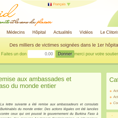
Français
gnité
et le sens du
plaisir
Médecins
Hôpital
Actualités
Vidéos
Le Clitori
Des milliers de victimes soignées dans le 1er hôpita
Faites un don
merci pour votre soutien
 remise aux ambassades et
Ca
Faso du monde entier
Act
Act
Co
La lettre suivante a été remise aux ambassadeurs et consulats
Burkinabés du monde entier. Des actions légales ont été lancées
contre ceux qui ont poussé le gouvernement du Burkina Faso à