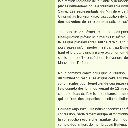
la direction régionale de la Santé a demandé 
pièces demandées ont été fournies et le doss
Santé. Les représentants du Ministère de l
Clitoraid au Burkina Faso, l'association de 
rien l'ouverture de notre centre médical et qu'
Toutefois le 27 février, Madame Compaor
l'inauguration prévue le 7 mars et le même jo
telles que prévues et refusait de dire quand 
jours après qu'un médecin influant au Burki
haut et fort, dans une missive extrêmement d
saisis pour qu'ils empêchent l'ouverture de
Mouvement Raëlien.
​Nous sommes convaincus que le Burkina Fas
discrimination religieuse et que cette situa
sont inscrites pour bénéficier de ces réparat
liste compte des femmes venant de 12 autres
contre le fléau de l'excision et disposer d'u
qui souffrent des séquelles de cette mutilat
Pourtant aujourd'hui un bâtiment construit g
confession, parfaitement équipé et fonctionn
la construction est le chef spirituel d'un m
compte des milliers de membres au Burkina.