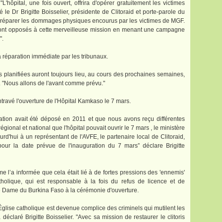
"L'hôpital, une fois ouvert, offrira d'opérer gratuitement les victimes
é le Dr Brigitte Boisselier, présidente de Clitoraid et porte-parole du
e réparer les dommages physiques encourus par les victimes de MGF.
e sont opposés à cette merveilleuse mission en menant une campagne
".
 réparation immédiate par les tribunaux.
s planifiées auront toujours lieu, au cours des prochaines semaines,
. "Nous allons de l'avant comme prévu."
entravé l'ouverture de l'Hôpital Kamkaso le 7 mars.
ation avait été déposé en 2011 et que nous avons reçu différentes
égional et national que l'hôpital pouvait ouvrir le 7 mars , le ministère
d'hui à un représentant de l'AVFE, le partenaire local de Clitoraid,
pour la date prévue de l'inauguration du 7 mars” déclare Brigitte
e l’a informée que cela était lié à de fortes pressions des 'ennemis'
atholique, qui est responsable à la fois du refus de licence et de
ère Dame du Burkina Faso à la cérémonie d'ouverture.
Église catholique est devenue complice des criminels qui mutilent les
éclaré Brigitte Boisselier. "Avec sa mission de restaurer le clitoris