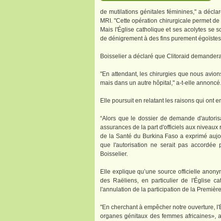
de mutilations génitales féminines," a déclar
MRI. "Cette opération chirurgicale permet d
Mais l'Église catholique et ses acolytes s
de dénigrement à des fins purement égoïstes
Boisselier a déclaré que Clitoraid demandera
"En attendant, les chirurgies que nous avion
mais dans un autre hôpital," a-t-elle annoncé
Elle poursuit en relatant les raisons qui ont 
“Alors que le dossier de demande d'autoris
assurances de la part d'officiels aux niveaux r
de la Santé du Burkina Faso a exprimé aujour
que l'autorisation ne serait pas accordée 
Boisselier.
Elle explique qu’une source officielle anonym
des Raëliens, en particulier de l'Église c
l'annulation de la participation de la Premi
"En cherchant à empêcher notre ouverture, l'
organes génitaux des femmes africaines», a d