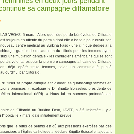
s féminines en deux jours pendant
e continue sa campagne diffamatoire
e
LAS VEGAS, 5 mars - Alors que l'équipe de bénévoles de Clitoraid
est toujours en attente du permis dont elle a besoin pour ouvrir son
nouveau centre médical au Burkina Faso - une clinique dédiée à la
chirurgie gratuite de restauration du clitoris pour les femmes ayant
subi une mutilation génitale - les chirurgiens américains qui se sont
portés volontaires pour la première campagne africaine de Clitoraid
ont déjà opéré treize femmes, selon un communiqué publié
aujourd'hui par Clitoraid.
 d'utiliser sa propre clinique afin d'aider les quatre-vingt femmes en
vions promises », explique le Dr Brigitte Boisselier, présidente de
aëlien International (MRI). « Nous lui en sommes profondément
enaire de Clitoraid au Burkina Faso, l'AVFE, a été informée il y a
r l'hôpital le 7 mars, date initialement prévue.
is que le refus de permis est dû aux pressions exercées par des
associées à l'Église catholique », déclare Brigitte Boisselier, ajoutant