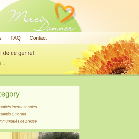
Merci
Donner
s
FAQ
Contact
l de ce genre!
...
tegory
ualités internationales
ualités Clitoraid
mmuniqués de presse