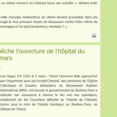
u même moment où Clitoraid lance ses activités », déclare enfin
cette chirurgie restauratrice du clitoris devient accessible dans les
 s'agit là d'un puissant moyen de dissuasion contre l'idée même de
dommages si l'on peut facilement y remédier ? ».
êche l'ouverture de l'hôpital du
 mars
e
Las Vegas, NV, USA, le 3 mars - “Selon l’annonce faite aujourd’hui
par l’organisme sans but lucratif Clitoraid, des pressions de l’Église
Catholique et d’autres détracteurs du Mouvement Raëlien
International (MRI), ont poussé le gouvernement du Burkina Faso a
rétracter son assurance à donner le feu vert aux opérations,
empêchant de fait l’ouverture officielle de l’hôpital de Clitoraid,
connu sous le nom de l’hôpital Kamkaso, au Burkina Faso, en
Afrique de l’Ouest.