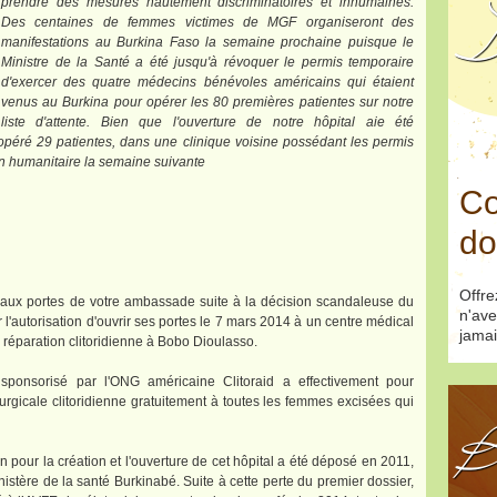
prendre des mesures hautement discriminatoires et inhumaines.
D
Des centaines de femmes victimes de MGF organiseront des
manifestations au Burkina Faso la semaine prochaine puisque le
Ministre de la Santé a été jusqu'à révoquer le permis temporaire
d'exercer des quatre médecins bénévoles américains qui étaient
venus au Burkina pour opérer les 80 premières patientes sur notre
liste d'attente. Bien que l'ouverture de notre hôpital aie été
éré 29 patientes, dans une clinique voisine possédant les permis
ion humanitaire la semaine suivante
Co
do
Offr
aux portes de votre ambassade suite à la décision scandaleuse du
n'ave
autorisation d'ouvrir ses portes le 7 mars 2014 à un centre médical
jamai
 réparation clitoridienne à Bobo Dioulasso.
ponsorisé par l'ONG américaine Clitoraid​ a effectivement pour
hirurgicale clitoridienne gratuitement à toutes les femmes excisées qui
B
 pour la création et l'ouverture de cet hôpital a été déposé en 2011,
istère de la santé Burkinabé. Suite à cette perte du premier dossier,