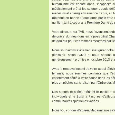
humanitaire est encore dans l'incapacité 
médicalement prêt à les soigner depuis déjà 
médecins et chirurgiens américains qui, en Ma
(obtenue en bonne et due forme par l'Ordre
qui tient tant à coeur à la Première Dame du 
Votre discours sur TV5, nous l'avons entend
de grâce, donnez-nous en la possibilité! Cha
de douleur pour ces femmes meurtries par l'e
Nous souhaitons avidement inaugurer notre hô
génitales" selon l'ONU et nous serions
généreusement promise en octobre 2013 et 
Avec le renouvellement de votre appui télévisé
femmes, nous sommes confiants que l'admin
entièrement dédié à votre cause dans les dé
plus empêchés sans raison par l'Ordre des 
Nos soeurs excisées méritent le meilleur 
individuels et le Burkina Faso est d'aille
communautés spirituelles variées.
Nous vous prions d’agréer, Madame, nos salut