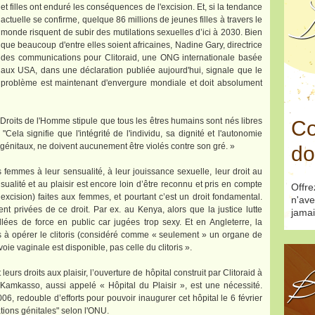
D
et filles ont enduré les conséquences de l'excision. Et, si la tendance
actuelle se confirme, quelque 86 millions de jeunes filles à travers le
monde risquent de subir des mutilations sexuelles d’ici à 2030. Bien
que beaucoup d'entre elles soient africaines, Nadine Gary, directrice
des communications pour Clitoraid, une ONG internationale basée
aux USA, dans une déclaration publiée aujourd'hui, signale que le
problème est maintenant d'envergure mondiale et doit absolument
es Droits de l'Homme stipule que tous les êtres humains sont nés libres
Co
"Cela signifie que l'intégrité de l'individu, sa dignité et l'autonomie
génitaux, ne doivent aucunement être violés contre son gré. »
do
es femmes à leur sensualité, à leur jouissance sexuelle, leur droit au
sualité et au plaisir est encore loin d’être reconnu et pris en compte
Offr
l’excision) faites aux femmes, et pourtant c’est un droit fondamental.
n'ave
t privées de ce droit. Par ex. au Kenya, alors que la justice lutte
jamai
lées de force en public car jugées trop sexy. Et en Angleterre, la
es à opérer le clitoris (considéré comme « seulement » un organe de
 voie vaginale est disponible, pas celle du clitoris ».
B
eurs droits aux plaisir, l’ouverture de hôpital construit par Clitoraid à
Kamkasso, aussi appelé « Hôpital du Plaisir », est une nécessité.
2006, redouble d’efforts pour pouvoir inaugurer cet hôpital le 6 février
tions génitales" selon l'ONU.