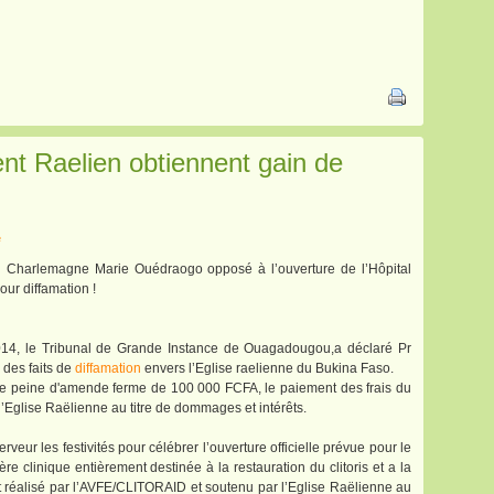
ent Raelien obtiennent gain de
e
en Charlemagne Marie Ouédraogo opposé à l’ouverture de l’Hôpital
r diffamation !
2014, le Tribunal de Grande Instance de Ouagadougou,a déclaré Pr
es faits de
diffamation
envers l’Eglise raelienne du Bukina Faso.
une peine d'amende ferme de 100 000 FCFA, le paiement des frais du
Eglise Raëlienne au titre de dommages et intérêts.
rveur les festivités pour célébrer l’ouverture officielle prévue pour le
e clinique entièrement destinée à la restauration du clitoris et a la
et réalisé par l’AVFE/CLITORAID et soutenu par l’Eglise Raëlienne au