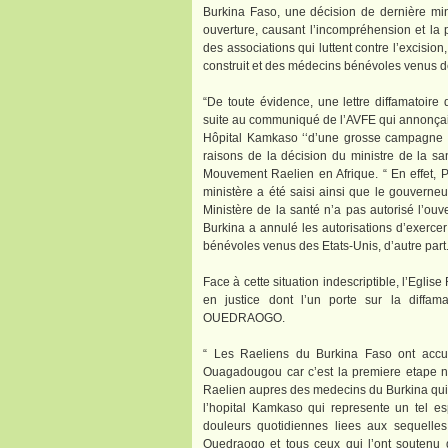
Burkina Faso, une décision de dernière min
ouverture, causant l’incompréhension et la
des associations qui luttent contre l’excision
construit et des médecins bénévoles venus de
“De toute évidence, une lettre diffamato
suite au communiqué de l’AVFE qui annonçait l’
Hôpital Kamkaso ‘‘d’une grosse campagne d’
raisons de la décision du ministre de la s
Mouvement Raelien en Afrique. “ En effet,
ministère a été saisi ainsi que le gouverneu
Ministère de la santé n’a pas autorisé l’ouv
Burkina a annulé les autorisations d’exerc
bénévoles venus des Etats-Unis, d’autre part.
Face à cette situation indescriptible, l’Egl
en justice dont l’un porte sur la diffa
OUEDRAOGO.
“ Les Raeliens du Burkina Faso ont accue
Ouagadougou car c’est la premiere etape n
Raelien aupres des medecins du Burkina qui o
l’hopital Kamkaso qui represente un tel es
douleurs quotidiennes liees aux sequelle
Ouedraogo et tous ceux qui l’ont soutenu d