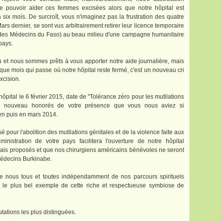
de pouvoir aider ces femmes excisées alors que notre hôpital est
six mois. De surcroît, vous n'imaginez pas la frustration des quatre
rs dernier, se sont vus arbitrairement retirer leur licence temporaire
 des Médecins du Faso) au beau milieu d'une campagne humanitaire
pays.
u et nous sommes prêts à vous apporter notre aide journalière, mais
que mois qui passe où notre hôpital reste fermé, c'est un nouveau cri
xcision.
pital le 6 février 2015, date de "Tolérance zéro pour les mutilations
 à nouveau honorés de votre présence que vous nous aviez si
en puis en mars 2014.
 pour l'abolition des mutilations génitales et de la violence faite aux
istration de votre pays facilitera l'ouverture de notre hôpital
lais proposés et que nos chirurgiens américains bénévoles ne seront
Médecins Burkinabe.
de nous tous et toutes indépendamment de nos parcours spirituels
urs le plus bel exemple de cette riche et respectueuse symbiose de
ations les plus distinguées.