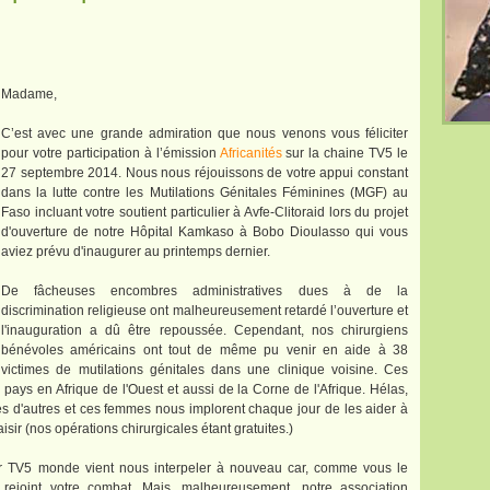
Madame,
C’est avec une grande admiration que nous venons vous féliciter
pour votre participation à l’émission
Africanités
sur la chaine TV5 le
27 septembre 2014. Nous nous réjouissons de votre appui constant
dans la lutte contre les Mutilations Génitales Féminines (MGF) au
Faso incluant votre soutient particulier à Avfe-Clitoraid lors du projet
d'ouverture de notre Hôpital Kamkaso à Bobo Dioulasso qui vous
aviez prévu d'inaugurer au printemps dernier.
De fâcheuses encombres administratives dues à de la
discrimination religieuse ont malheureusement retardé l’ouverture et
l'inauguration a dû être repoussée. Cependant, nos chirurgiens
bénévoles américains ont tout de même pu venir en aide à 38
victimes de mutilations génitales dans une clinique voisine. Ces
 pays en Afrique de l'Ouest et aussi de la Corne de l'Afrique. Hélas,
es d'autres et ces femmes nous implorent chaque jour de les aider à
isir (nos opérations chirurgicales étant gratuites.)
ur TV5 monde vient nous interpeler à nouveau car, comme vous le
rejoint votre combat. Mais, malheureusement, notre association