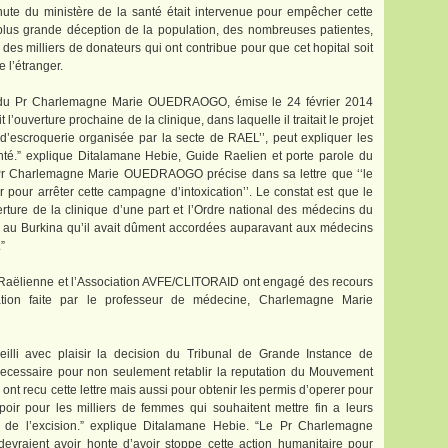
ute du ministère de la santé était intervenue pour empêcher cette
 plus grande déception de la population, des nombreuses patientes,
, des milliers de donateurs qui ont contribue pour que cet hopital soit
 l’étranger.
ire du Pr Charlemagne Marie OUEDRAOGO, émise le 24 février 2014
ouverture prochaine de la clinique, dans laquelle il traitait le projet
escroquerie organisée par la secte de RAEL’’, peut expliquer les
anté.” explique Ditalamane Hebie, Guide Raelien et porte parole du
 Pr Charlemagne Marie OUEDRAOGO précise dans sa lettre que ‘‘le
r pour arrêter cette campagne d’intoxication’’. Le constat est que le
erture de la clinique d’une part et l’Ordre national des médecins du
er au Burkina qu’il avait dûment accordées auparavant aux médecins
”
ise Raëlienne et l’Association AVFE/CLITORAID ont engagé des recours
mation faite par le professeur de médecine, Charlemagne Marie
illi avec plaisir la decision du Tribunal de Grande Instance de
ecessaire pour non seulement retablir la reputation du Mouvement
nt recu cette lettre mais aussi pour obtenir les permis d’operer pour
poir pour les milliers de femmes qui souhaitent mettre fin a leurs
s de l’excision.” explique Ditalamane Hebie. “Le Pr Charlemagne
evraient avoir honte d’avoir stoppe cette action humanitaire pour