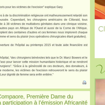
oris pour les victimes de l'excision" explique Gary.
 à de la discrimination religieuse ont malheureusement retardé son
oussée. Cependant, les chirurgiens américains de Clitoraid, tous
e à 38 victimes de mutilations génitales dans une clinique voisine.
utres pays en Afrique de l'Ouest et aussi de la Corne de l'Afrique.
comptent des centaines d'autres et ces femmes nous implorent chaque
emme et sens du plaisir (nos opérations chirurgicales étant gratuites).
'ouverture de l'hôpital au printemps 2015 et toute aide financière est
’hôpital, “des chirurgiens bénévoles tels que le Dr. Marci Bowers et le
aso pour lancer cette mission humanitaire historique et se rendront
Vi
rurgiens". “Grâce à la générosité de ces docteurs, des donateurs, à
e moderne, les victimes de l'excision retrouveront le sens du plaisir
 Leur dignité de femme sera enfin entière.”
 Compaore, Première Dame du
participation à l'émission Africanité