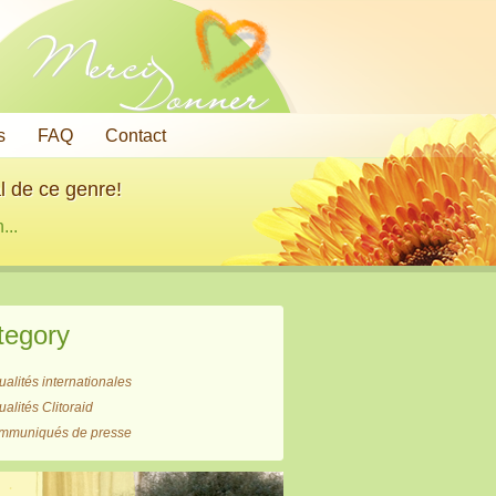
Merci
Donner
s
FAQ
Contact
l de ce genre!
...
tegory
ualités internationales
ualités Clitoraid
mmuniqués de presse