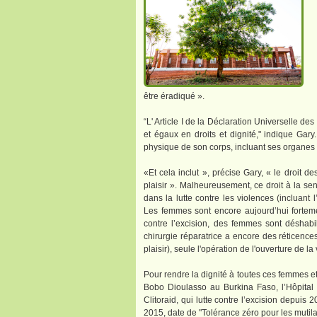
être éradiqué ».
“L' Article I de la Déclaration Universelle d
et égaux en droits et dignité," indique Gary. 
physique de son corps, incluant ses organes 
«Et cela inclut », précise Gary, « le droit d
plaisir ». Malheureusement, ce droit à la sen
dans la lutte contre les violences (incluant 
Les femmes sont encore aujourd’hui fortemen
contre l’excision, des femmes sont déshabil
chirurgie réparatrice a encore des réticenc
plaisir), seule l'opération de l'ouverture de la
Pour rendre la dignité à toutes ces femmes et l
Bobo Dioulasso au Burkina Faso, l’Hôpital 
Clitoraid, qui lutte contre l’excision depuis 
2015, date de "Tolérance zéro pour les mutila