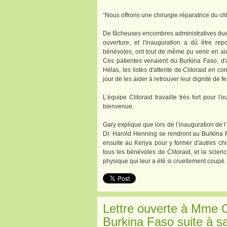
“Nous offrons une chirurgie réparatrice du clit
De fâcheuses encombres administratives dues
ouverture, et l'inauguration a dû être rep
bénévoles, ont tout de même pu venir en aid
Ces patientes venaient du Burkina Faso, d'a
Hélas, les listes d'attente de Clitoraid en 
jour de les aider à retrouver leur dignité de f
L’équipe Clitoraid travaille très fort pour l
bienvenue.
Gary explique que lors de l’inauguration de l
Dr. Harold Henning se rendront au Burkina F
ensuite au Kenya pour y former d'autres chi
tous les bénévoles de Clitoraid, et la scienc
physique qui leur a été si cruellement coupé.
Lettre ouverte à Mme
Burkina Faso suite à sa 