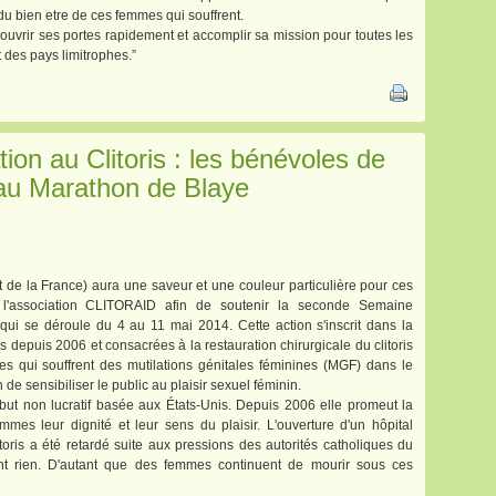
 du bien etre de ces femmes qui souffrent.
uvrir ses portes rapidement et accomplir sa mission pour toutes les
 des pays limitrophes.”
ion au Clitoris : les bénévoles de
t au Marathon de Blaye
st de la France) aura une saveur et une couleur particulière pour ces
 l'association CLITORAID afin de soutenir la seconde Semaine
s qui se déroule du 4 au 11 mai 2014. Cette action s'inscrit dans la
depuis 2006 et consacrées à la res​tau​​ration chirurgicale du clitoris
s qui souffrent des mutilations génitales féminines (MGF) dans le
sensibiliser le public au plaisir sexuel féminin.
 but non lucratif basée aux États-Unis. Depuis 2006 elle promeut la
mmes leur dignité et leur sens du plaisir. L'ouverture d'un hôpital
toris a été retardé suite aux pressions des autorités catholiques du
t rien. D'autant que des femmes continuent de mourir sous ces