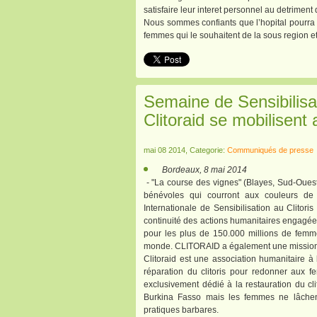
satisfaire leur interet personnel au detriment
Nous sommes confiants que l’hopital pourra o
femmes qui le souhaitent de la sous region et
Semaine de Sensibilisat
Clitoraid se mobilisen
mai 08 2014, Categorie:
Communiqués de presse
Bordeaux, 8 mai 2014
​ - ​"La course des vignes" (Blayes, Sud-Oue
bénévoles qui courront aux couleurs de
Internationale de Sensibilisation au Clitori
continuité des actions humanitaires engagées 
pour les plus de 150.000 millions de femme
monde. CLITORAID a également une mission de 
Clitoraid est une association humanitaire à
réparation du clitoris pour redonner aux fe
exclusivement dédié à la restauration du cli
Burkina Fasso mais les femmes ne lâchen
pratiques barbares.