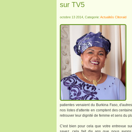
sur TV5
octobre 13 2014, Categorie:
Actualités Clitoraid
patientes venaient du Burkina Faso, d'autres
nos listes d'attente en comptent des centain
retrouver leur dignité de femme et sens du pla
C'est bien pour cela que votre entrevue s
savez, cela fait dix ans que nous avons 