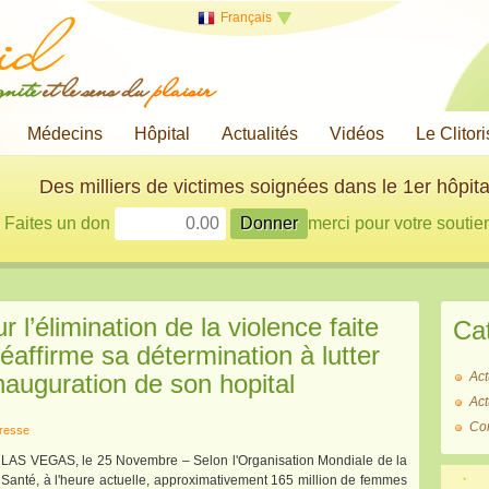
Français
gnité
et le sens du
plaisir
Médecins
Hôpital
Actualités
Vidéos
Le Clitori
Des milliers de victimes soignées dans le 1er hôpita
Faites un don
merci pour votre soutien
r l’élimination de la violence faite
Ca
éaffirme sa détermination à lutter
'inauguration de son hopital
Act
Act
Co
resse
LAS VEGAS, le 25 Novembre – Selon l'Organisation Mondiale de la
Santé, à l'heure actuelle, approximativement 165 million de femmes