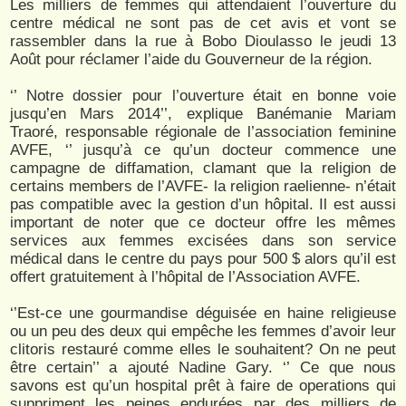
Les milliers de femmes qui attendaient l’ouverture du
centre médical ne sont pas de cet avis et vont se
rassembler dans la rue à Bobo Dioulasso le jeudi 13
Août pour réclamer l’aide du Gouverneur de la région.
‘’ Notre dossier pour l’ouverture était en bonne voie
jusqu’en Mars 2014’’, explique Banémanie Mariam
Traoré, responsable régionale de l’association feminine
AVFE, ‘’ jusqu’à ce qu’un docteur commence une
campagne de diffamation, clamant que la religion de
certains members de l’AVFE- la religion raelienne- n’était
pas compatible avec la gestion d’un hôpital. Il est aussi
important de noter que ce docteur offre les mêmes
services aux femmes excisées dans son service
médical dans le centre du pays pour 500 $ alors qu’il est
offert gratuitement à l’hôpital de l’Association AVFE.
‘’Est-ce une gourmandise déguisée en haine religieuse
ou un peu des deux qui empêche les femmes d’avoir leur
clitoris restauré comme elles le souhaitent? On ne peut
être certain’’ a ajouté Nadine Gary. ‘’ Ce que nous
savons est qu’un hospital prêt à faire de operations qui
suppriment les peines endurées par des milliers de