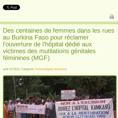
Des centaines de femmes dans les rues
au Burkina Faso pour réclamer
l’ouverture de l’hôpital dédié aux
victimes des mutilations génitales
féminines (MGF)
août 13 2015, Categorie:
Communiqués de presse