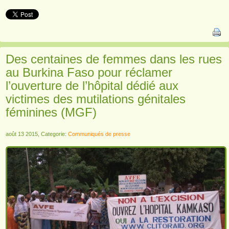
Des centaines de femmes dans les rues
au Burkina Faso pour réclamer
l’ouverture de l’hôpital dédié aux
victimes des mutilations génitales
féminines (MGF)
août 13 2015, Categorie:
Communiqués de presse