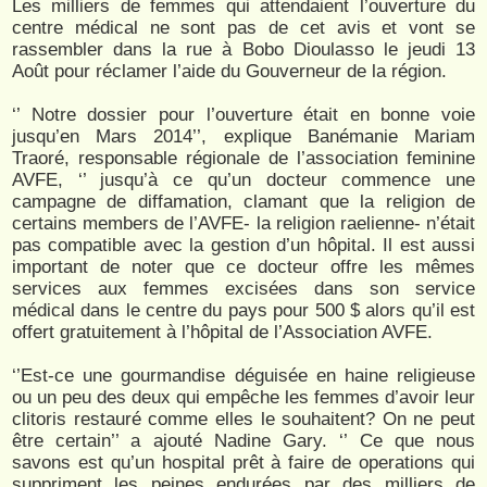
Les milliers de femmes qui attendaient l’ouverture du
centre médical ne sont pas de cet avis et vont se
rassembler dans la rue à Bobo Dioulasso le jeudi 13
Août pour réclamer l’aide du Gouverneur de la région.
‘’ Notre dossier pour l’ouverture était en bonne voie
jusqu’en Mars 2014’’, explique Banémanie Mariam
Traoré, responsable régionale de l’association feminine
AVFE, ‘’ jusqu’à ce qu’un docteur commence une
campagne de diffamation, clamant que la religion de
certains members de l’AVFE- la religion raelienne- n’était
pas compatible avec la gestion d’un hôpital. Il est aussi
important de noter que ce docteur offre les mêmes
services aux femmes excisées dans son service
médical dans le centre du pays pour 500 $ alors qu’il est
offert gratuitement à l’hôpital de l’Association AVFE.
‘’Est-ce une gourmandise déguisée en haine religieuse
ou un peu des deux qui empêche les femmes d’avoir leur
clitoris restauré comme elles le souhaitent? On ne peut
être certain’’ a ajouté Nadine Gary. ‘’ Ce que nous
savons est qu’un hospital prêt à faire de operations qui
suppriment les peines endurées par des milliers de