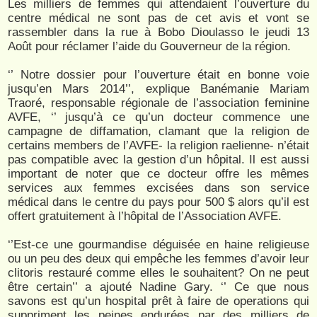
Les milliers de femmes qui attendaient l’ouverture du
centre médical ne sont pas de cet avis et vont se
rassembler dans la rue à Bobo Dioulasso le jeudi 13
Août pour réclamer l’aide du Gouverneur de la région.
‘’ Notre dossier pour l’ouverture était en bonne voie
jusqu’en Mars 2014’’, explique Banémanie Mariam
Traoré, responsable régionale de l’association feminine
AVFE, ‘’ jusqu’à ce qu’un docteur commence une
campagne de diffamation, clamant que la religion de
certains members de l’AVFE- la religion raelienne- n’était
pas compatible avec la gestion d’un hôpital. Il est aussi
important de noter que ce docteur offre les mêmes
services aux femmes excisées dans son service
médical dans le centre du pays pour 500 $ alors qu’il est
offert gratuitement à l’hôpital de l’Association AVFE.
‘’Est-ce une gourmandise déguisée en haine religieuse
ou un peu des deux qui empêche les femmes d’avoir leur
clitoris restauré comme elles le souhaitent? On ne peut
être certain’’ a ajouté Nadine Gary. ‘’ Ce que nous
savons est qu’un hospital prêt à faire de operations qui
suppriment les peines endurées par des milliers de