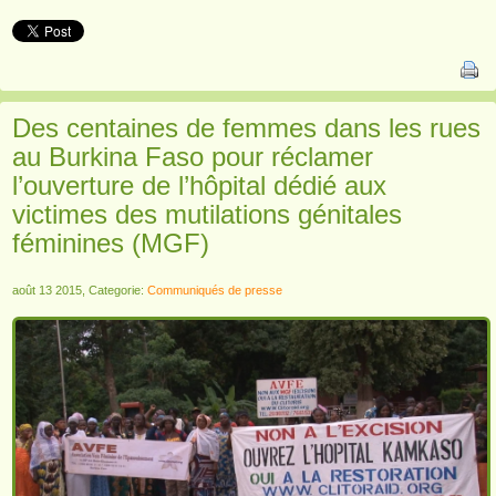
Des centaines de femmes dans les rues
au Burkina Faso pour réclamer
l’ouverture de l’hôpital dédié aux
victimes des mutilations génitales
féminines (MGF)
août 13 2015, Categorie:
Communiqués de presse