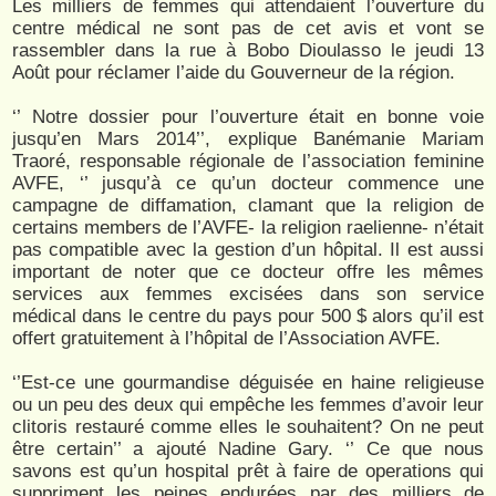
Les milliers de femmes qui attendaient l’ouverture du
centre médical ne sont pas de cet avis et vont se
rassembler dans la rue à Bobo Dioulasso le jeudi 13
Août pour réclamer l’aide du Gouverneur de la région.
‘’ Notre dossier pour l’ouverture était en bonne voie
jusqu’en Mars 2014’’, explique Banémanie Mariam
Traoré, responsable régionale de l’association feminine
AVFE, ‘’ jusqu’à ce qu’un docteur commence une
campagne de diffamation, clamant que la religion de
certains members de l’AVFE- la religion raelienne- n’était
pas compatible avec la gestion d’un hôpital. Il est aussi
important de noter que ce docteur offre les mêmes
services aux femmes excisées dans son service
médical dans le centre du pays pour 500 $ alors qu’il est
offert gratuitement à l’hôpital de l’Association AVFE.
‘’Est-ce une gourmandise déguisée en haine religieuse
ou un peu des deux qui empêche les femmes d’avoir leur
clitoris restauré comme elles le souhaitent? On ne peut
être certain’’ a ajouté Nadine Gary. ‘’ Ce que nous
savons est qu’un hospital prêt à faire de operations qui
suppriment les peines endurées par des milliers de