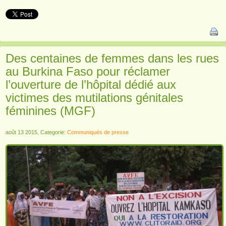
Des centaines de femmes dans les rues
au Burkina Faso pour réclamer
l’ouverture de l’hôpital dédié aux
victimes des mutilations génitales
féminines (MGF)
août 13 2015, Categorie:
Communiqués de presse