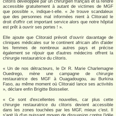
clitoris développée par un chirurgien français et la rendre
accessible gratuitement à autant de victimes de MGF
que possible », indique-t-elle. « Je trouve scandaleux
que des personnes mal informées nient à Clitoraid le
droit d'offrir cet important service alors que notre hôpital
est prêt à ouvrir ses portes ! ».
Elle ajoute que Clitoraid prévoit d’ouvrir davantage de
cliniques médicales sur le continent africain afin d'aider
les femmes de nombreux autres pays et précise
également se réjouir que d'autres médecins offrent la
chirurgie restauratrice du clitoris.
« Un de nos détracteurs, le Dr R. Marie Charlemagne
Ouedrego, mène une campagne de chirurgie
restauratrice des MGF à Ouagadougou, au Burkina
Faso, au même moment où Clitoraid lance ses activités
», déclare enfin Brigitte Boisselier.
« Ce sont d'excellentes nouvelles, car plus cette
chirurgie restauratrice du clitoris devient accessible
dans les zones touchées par les MGF, mieux c'est. Il
s'agit là d'un puissant moyen de dissuasion contre l'idée