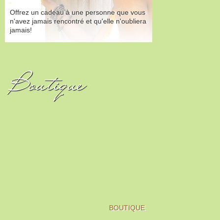
Offrez un cadeau à une personne que vous
n'avez jamais rencontré et qu'elle n'oubliera
jamais!
Boutique
BOUTIQUE