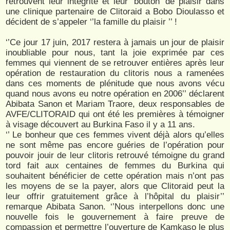
retrouvent leur intégrité et leur ‘bouton’ de plaisir dans
une clinique partenaire de Clitoraid a Bobo Dioulasso et
décident de s’appeler ‘’la famille du plaisir ’’ !
‘’Ce jour 17 juin, 2017 restera à jamais un jour de plaisir
inoubliable pour nous, tant la joie exprimée par ces
femmes qui viennent de se retrouver entières après leur
opération de restauration du clitoris nous a ramenées
dans ces moments de plénitude que nous avons vécu
quand nous avons eu notre opération en 2006’’ déclarent
Abibata Sanon et Mariam Traore, deux responsables de
AVFE/CLITORAID qui ont été les premières à témoigner
à visage découvert au Burkina Faso il y a 11 ans.
‘’ Le bonheur que ces femmes vivent déjà alors qu’elles
ne sont même pas encore guéries de l’opération pour
pouvoir jouir de leur clitoris retrouvé témoigne du grand
tord fait aux centaines de femmes du Burkina qui
souhaitent bénéficier de cette opération mais n’ont pas
les moyens de se la payer, alors que Clitoraid peut la
leur offrir gratuitement grâce à l’hôpital du plaisir’’
remarque Abibata Sanon. ‘’Nous interpellons donc une
nouvelle fois le gouvernement à faire preuve de
compassion et permettre l’ouverture de Kamkaso le plus