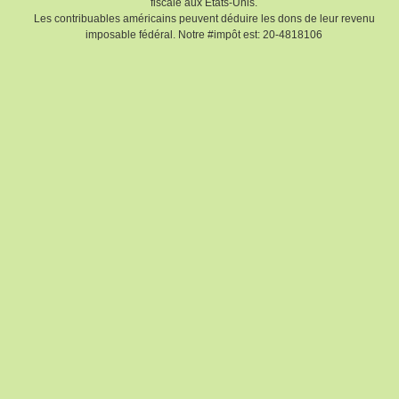
fiscale aux Etats-Unis.
Les contribuables américains peuvent déduire les dons de leur revenu
imposable fédéral. Notre #impôt est: 20-4818106