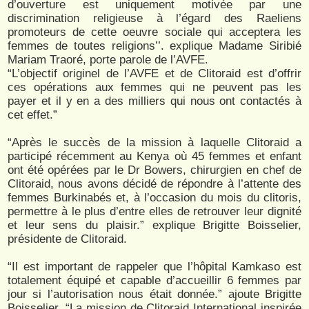
d’ouverture est uniquement motivée par une
discrimination religieuse à l’égard des Raeliens
promoteurs de cette oeuvre sociale qui acceptera les
femmes de toutes religions’’. explique Madame Siribié
Mariam Traoré, porte parole de l’AVFE.
“L’objectif originel de l’AVFE et de Clitoraid est d’offrir
ces opérations aux femmes qui ne peuvent pas les
payer et il y en a des milliers qui nous ont contactés à
cet effet.”
“Après le succès de la mission à laquelle Clitoraid a
participé récemment au Kenya où 45 femmes et enfant
ont été opérées par le Dr Bowers, chirurgien en chef de
Clitoraid, nous avons décidé de répondre à l’attente des
femmes Burkinabés et, à l’occasion du mois du clitoris,
permettre à le plus d’entre elles de retrouver leur dignité
et leur sens du plaisir.” explique Brigitte Boisselier,
présidente de Clitoraid.
“Il est important de rappeler que l’hôpital Kamkaso est
totalement équipé et capable d’accueillir 6 femmes par
jour si l’autorisation nous était donnée.” ajoute Brigitte
Boisselier. “La mission de Clitoraid International inspirée