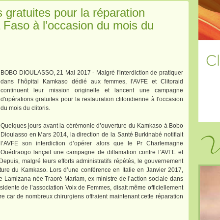
gratuites pour la réparation
a Faso à l’occasion du mois du
BOBO DIOULASSO, 21 Mai 2017 - Malgré l'interdiction de pratiquer
dans l’hôpital Kamkaso dédié aux femmes, l'AVFE et Clitoraid
continuent leur mission originelle et lancent une campagne
d'opérations gratuites pour la restauration clitoridienne à l'occasion
du mois du clitoris.
Quelques jours avant la cérémonie d’ouverture du Kamkaso à Bobo
Vi
Dioulasso en Mars 2014, la direction de la Santé Burkinabé notifiait
l’AVFE son interdiction d’opérer alors que le Pr Charlemagne
Ouédraogo lançait une campagne de diffamation contre l’AVFE et
epuis, malgré leurs efforts administratifs répétés, le gouvernement
ure du Kamkaso. Lors d’une conférence en Italie en Janvier 2017,
Lamizana née Traoré Mariam, ex-ministre de l’action sociale dans
idente de l’association Voix de Femmes, disait même officiellement
ire car de nombreux chirurgiens offraient maintenant cette réparation