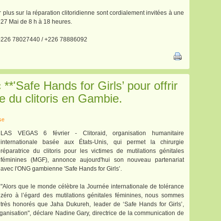
plus sur la réparation clitoridienne sont cordialement invitées à une
27 Mai de 8 h à 18 heures.
 : +226 78027440 / +226 78886092
 **'Safe Hands for Girls’ pour offrir
ce du clitoris en Gambie.
se
LAS VEGAS 6 février - Clitoraid, organisation humanitaire
internationale basée aux États-Unis, qui permet la chirurgie
réparatrice du clitoris pour les victimes de mutilations génitales
féminines (MGF), annonce aujourd'hui son nouveau partenariat
avec l'ONG gambienne 'Safe Hands for Girls’.
"Alors que le monde célèbre la Journée internationale de tolérance
zéro à l’égard des mutilations génitales féminines, nous sommes
très honorés que Jaha Dukureh, leader de ‘Safe Hands for Girls’,
anisation", déclare Nadine Gary, directrice de la communication de