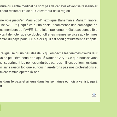
rture du centre médical ne sont pas de cet avis et vont se rassembler
t pour réclamer l’aide du Gouverneur de la région.
bonne voie jusqu’en Mars 2014’’, explique Banémanie Mariam Traoré,
inine AVFE, ‘’ jusqu’à ce qu’un docteur commence une campagne de
ains members de l’AVFE- la religion raelienne- n’était pas compatible
mportant de noter que ce docteur offre les mêmes services aux femmes
tre du pays pour 500 $ alors qu’il est offert gratuitement à l’hôpital
 religieuse ou un peu des deux qui empêche les femmes d’avoir leur
On ne peut être certain’’ a ajouté Nadine Gary. ‘’ Ce que nous savons
s qui suppriment les peines endurées par des milliers de femmes dans
n sans raison logique et nous n’arrêterons pas nos protestations et
emière femme opérée là-bas.
es dans le pays et ailleurs dans les semaines et mois à venir jusqu’à
t.