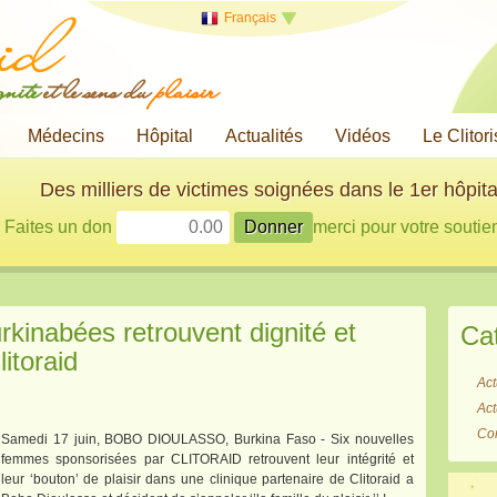
Français
gnité
et le sens du
plaisir
Médecins
Hôpital
Actualités
Vidéos
Le Clitori
Des milliers de victimes soignées dans le 1er hôpita
Faites un don
merci pour votre soutien
kinabées retrouvent dignité et
Ca
litoraid
Act
Act
Co
Samedi 17 juin, BOBO DIOULASSO, Burkina Faso - Six nouvelles
femmes sponsorisées par CLITORAID retrouvent leur intégrité et
leur ‘bouton’ de plaisir dans une clinique partenaire de Clitoraid a