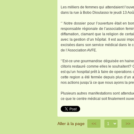
Les milliers de femmes qui attendaient l’ouve
dans la rue à Bobo Dioulasso le jeudi 13 Aoû
‘’ Notre dossier pour l’ouverture était en 
responsable régionale de l’association fem
diffamation, clamant que la religion de cert
avec la gestion d’un hôpital. Il est aussi i
excisées dans son service médical dans le cen
de l’Association AVFE.
‘’Est-ce une gourmandise déguisée en haine
clitoris restauré comme elles le souhaitent? 
est qu’un hospital prêt à faire de operation
cette region a été fermée depuis plus d’un a
nos actions jusqu’à ce que nous ayons la pr
Plusieurs autres manifestations sont attendu
ce que le centre médical soit finalement ouver
Aller à la page
<<
>>