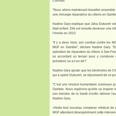
Clitoraid.
"Nous allons maintenant travailler ensembl
une chirurgie réparatrice du clitoris en Gambi
Nadine Gary explique que Jaha Dukureh est 
était enfant. Elle est ensuite devenue une 
l'Année en 2015.
"Il y a deux mois, son combat contre les MGF
MGF en Gambie", déclare Nadine Gary. "Et
opération de réparation du clitoris à San Fr
lui accordant un terrain pour y construire
président, lui a-t-on dit !"
Nadine Gary ajoute que les bénévoles de Clit
qui a opéré Dukureh, se réjouissent de ce p
"C’est une mission humanitaire commune pou
Gambie. Nous espérons qu'elle va inspirer 
son ministre de la Santé d’enfin délivrer l'au
Nadine Gary.
«Notre tout nouveau complexe médical de po
MGF attendent désespérément cette interventi