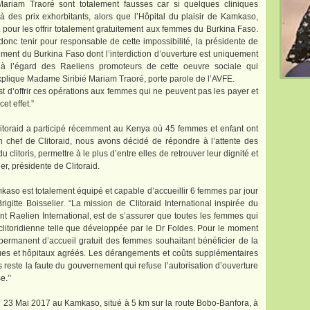
riam Traoré sont totalement fausses car si quelques cliniques
 à des prix exhorbitants, alors que l’Hôpital du plaisir de Kamkaso,
t pour les offrir totalement gratuitement aux femmes du Burkina Faso.
onc tenir pour responsable de cette impossibilité, la présidente de
ment du Burkina Faso dont l’interdiction d’ouverture est uniquement
e à l’égard des Raeliens promoteurs de cette oeuvre sociale qui
explique Madame Siribié Mariam Traoré, porte parole de l’AVFE.
 est d’offrir ces opérations aux femmes qui ne peuvent pas les payer et
et effet.”
litoraid a participé récemment au Kenya où 45 femmes et enfant ont
n chef de Clitoraid, nous avons décidé de répondre à l’attente des
clitoris, permettre à le plus d’entre elles de retrouver leur dignité et
ier, présidente de Clitoraid.
amkaso est totalement équipé et capable d’accueillir 6 femmes par jour
Brigitte Boisselier. “La mission de Clitoraid International inspirée du
t Raelien International, est de s’assurer que toutes les femmes qui
 clitoridienne telle que développée par le Dr Foldes. Pour le moment
permanent d’accueil gratuit des femmes souhaitant bénéficier de la
iques et hôpitaux agréés. Les dérangements et coûts supplémentaires
 reste la faute du gouvernement qui refuse l’autorisation d’ouverture
e.’’
 23 Mai 2017 au Kamkaso, situé à 5 km sur la route Bobo-Banfora, à