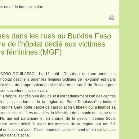
illes entre de bonnes mains'
es dans les rues au Burkina Faso
re de l’hôpital dédié aux victimes
les féminines (MGF)
BOBO DOUILASSO - Le 13 août - Depuis plus d’une année, un
hôpital destiné à aider les femmes victimes de l’excision est dans
l’attente de l’approbation du Ministère de la santé du Burkina pour
son ouverture, mais en vain.
‘’ L’hôpital est très bien équipé et il est certainement l’un des centres
les plus modernes de la région de Bobo Dioulasso’’ a indiqué
Nadine Gary, porte parole de l’association Clitoraid qui a financé sa
construction’’. ‘’Les autorités du Ministère de la santé ont signé une
VFE qui est partenaire et en charge de la gestion, depuis 2006,
truire serait dédié à aider les femmes de la région qui ont été
t en besoin d’aide. C’est néanmoins actuellement dénié sur la base
taux dans la zone.