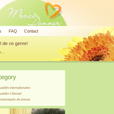
Merci
Donner
s
FAQ
Contact
l de ce genre!
...
tegory
ualités internationales
ualités Clitoraid
mmuniqués de presse