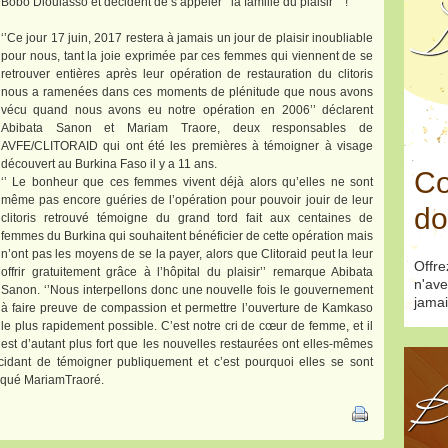
Bobo Dioulasso et décident de s’appeler ‘’la famille du plaisir ’’ !
D
‘’Ce jour 17 juin, 2017 restera à jamais un jour de plaisir inoubliable
pour nous, tant la joie exprimée par ces femmes qui viennent de se
retrouver entières après leur opération de restauration du clitoris
nous a ramenées dans ces moments de plénitude que nous avons
vécu quand nous avons eu notre opération en 2006’’ déclarent
Abibata Sanon et Mariam Traore, deux responsables de
AVFE/CLITORAID qui ont été les premières à témoigner à visage
découvert au Burkina Faso il y a 11 ans.
Co
‘’ Le bonheur que ces femmes vivent déjà alors qu’elles ne sont
même pas encore guéries de l’opération pour pouvoir jouir de leur
do
clitoris retrouvé témoigne du grand tord fait aux centaines de
femmes du Burkina qui souhaitent bénéficier de cette opération mais
n’ont pas les moyens de se la payer, alors que Clitoraid peut la leur
Offr
offrir gratuitement grâce à l’hôpital du plaisir’’ remarque Abibata
n'ave
Sanon. ‘’Nous interpellons donc une nouvelle fois le gouvernement
jamai
à faire preuve de compassion et permettre l’ouverture de Kamkaso
le plus rapidement possible. C’est notre cri de cœur de femme, et il
est d’autant plus fort que les nouvelles restaurées ont elles-mêmes
cidant de témoigner publiquement et c’est pourquoi elles se sont
B
ndiqué MariamTraoré.