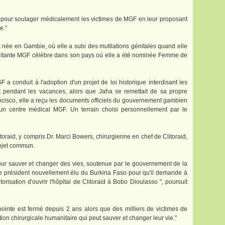
e pour soulager médicalement les victimes de MGF en leur proposant
e."
née en Gambie, où elle a subi des mutilations génitales quand elle
militante MGF célèbre dans son pays où elle a été nominée Femme de
 a conduit à l'adoption d'un projet de loi historique interdisant les
 pendant les vacances, alors que Jaha se remettait de sa propre
ancisco, elle a reçu les documents officiels du gouvernement gambien
 un centre médical MGF. Un terrain choisi personnellement par le
oraid, y compris Dr. Marci Bowers, chirurgienne en chef de Clitoraid,
rojet commun.
r sauver et changer des vies, soutenue par le gouvernement de la
le président nouvellement élu du Burkina Faso pour qu'il demande à
torisation d'ouvrir l'hôpital de Clitoraid à Bobo Dioulasso ", poursuit
inte est fermé depuis 2 ans alors que des milliers de victimes de
on chirurgicale humanitaire qui peut sauver et changer leur vie."