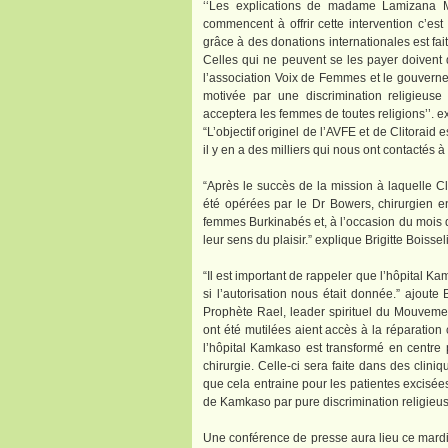
‘‘Les explications de madame Lamizana Ma
commencent à offrir cette intervention c’est
grâce à des donations internationales est fai
Celles qui ne peuvent se les payer doivent d
l’association Voix de Femmes et le gouverne
motivée par une discrimination religieus
acceptera les femmes de toutes religions’’. 
“L’objectif originel de l’AVFE et de Clitoraid
il y en a des milliers qui nous ont contactés à c
“Après le succès de la mission à laquelle C
été opérées par le Dr Bowers, chirurgien e
femmes Burkinabés et, à l’occasion du mois du 
leur sens du plaisir.” explique Brigitte Boissel
“Il est important de rappeler que l’hôpital K
si l’autorisation nous était donnée.” ajoute 
Prophète Rael, leader spirituel du Mouvemen
ont été mutilées aient accès à la réparation
l’hôpital Kamkaso est transformé en centre 
chirurgie. Celle-ci sera faite dans des clin
que cela entraine pour les patientes excisées
de Kamkaso par pure discrimination religieus
Une conférence de presse aura lieu ce mardi