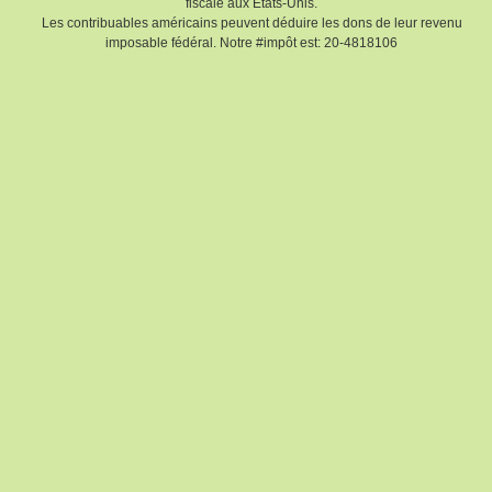
fiscale aux Etats-Unis.
Les contribuables américains peuvent déduire les dons de leur revenu
imposable fédéral. Notre #impôt est: 20-4818106