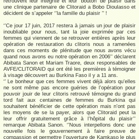
retrouvent leur intégrité et leur ‘bouton’ de plaisir dans
une clinique partenaire de Clitoraid a Bobo Dioulasso et
décident de s’appeler ‘’la famille du plaisir ’’ !
‘’Ce jour 17 juin, 2017 restera à jamais un jour de plaisir
inoubliable pour nous, tant la joie exprimée par ces
femmes qui viennent de se retrouver entières après leur
opération de restauration du clitoris nous a ramenées
dans ces moments de plénitude que nous avons vécu
quand nous avons eu notre opération en 2006’’ déclarent
Abibata Sanon et Mariam Traore, deux responsables de
AVFE/CLITORAID qui ont été les premières à témoigner
à visage découvert au Burkina Faso il y a 11 ans.
‘’ Le bonheur que ces femmes vivent déjà alors qu’elles
ne sont même pas encore guéries de l’opération pour
pouvoir jouir de leur clitoris retrouvé témoigne du grand
tord fait aux centaines de femmes du Burkina qui
souhaitent bénéficier de cette opération mais n’ont pas
les moyens de se la payer, alors que Clitoraid peut la
leur offrir gratuitement grâce à l’hôpital du plaisir’’
remarque Abibata Sanon. ‘’Nous interpellons donc une
nouvelle fois le gouvernement à faire preuve de
compassion et permettre l’ouverture de Kamkaso le plus