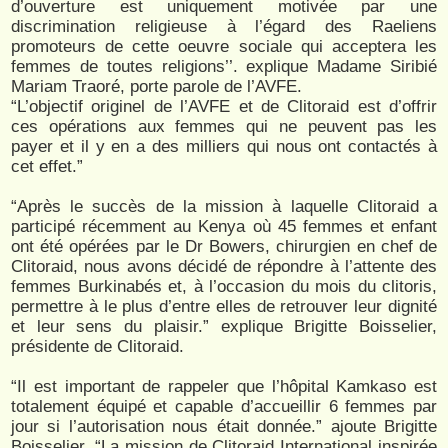
d’ouverture est uniquement motivée par une
discrimination religieuse à l’égard des Raeliens
promoteurs de cette oeuvre sociale qui acceptera les
femmes de toutes religions’’. explique Madame Siribié
Mariam Traoré, porte parole de l’AVFE.
“L’objectif originel de l’AVFE et de Clitoraid est d’offrir
ces opérations aux femmes qui ne peuvent pas les
payer et il y en a des milliers qui nous ont contactés à
cet effet.”
“Après le succès de la mission à laquelle Clitoraid a
participé récemment au Kenya où 45 femmes et enfant
ont été opérées par le Dr Bowers, chirurgien en chef de
Clitoraid, nous avons décidé de répondre à l’attente des
femmes Burkinabés et, à l’occasion du mois du clitoris,
permettre à le plus d’entre elles de retrouver leur dignité
et leur sens du plaisir.” explique Brigitte Boisselier,
présidente de Clitoraid.
“Il est important de rappeler que l’hôpital Kamkaso est
totalement équipé et capable d’accueillir 6 femmes par
jour si l’autorisation nous était donnée.” ajoute Brigitte
Boisselier. “La mission de Clitoraid International inspirée