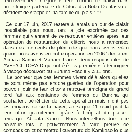
retrouvent leur intégrité et leur ‘bouton’ de plaisir dans
une clinique partenaire de Clitoraid a Bobo Dioulasso et
décident de s’appeler ‘’la famille du plaisir ’’ !
‘’Ce jour 17 juin, 2017 restera à jamais un jour de plaisir
inoubliable pour nous, tant la joie exprimée par ces
femmes qui viennent de se retrouver entières après leur
opération de restauration du clitoris nous a ramenées
dans ces moments de plénitude que nous avons vécu
quand nous avons eu notre opération en 2006’’ déclarent
Abibata Sanon et Mariam Traore, deux responsables de
AVFE/CLITORAID qui ont été les premières à témoigner
à visage découvert au Burkina Faso il y a 11 ans.
‘’ Le bonheur que ces femmes vivent déjà alors qu’elles
ne sont même pas encore guéries de l’opération pour
pouvoir jouir de leur clitoris retrouvé témoigne du grand
tord fait aux centaines de femmes du Burkina qui
souhaitent bénéficier de cette opération mais n’ont pas
les moyens de se la payer, alors que Clitoraid peut la
leur offrir gratuitement grâce à l’hôpital du plaisir’’
remarque Abibata Sanon. ‘’Nous interpellons donc une
nouvelle fois le gouvernement à faire preuve de
compassion et permettre l’ouverture de Kamkaso le plus