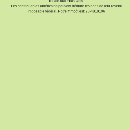
fiscale aux Etats-Unis.
Les contribuables américains peuvent déduire les dons de leur revenu
imposable fédéral. Notre #impôt est: 20-4818106