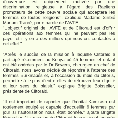
d’ouverture est uniquement motivée par une
discrimination religieuse à l’égard des Raeliens
promoteurs de cette oeuvre sociale qui acceptera les
femmes de toutes religions’’. explique Madame Siribié
Mariam Traoré, porte parole de l’AVFE.
“L’objectif originel de l’AVFE et de Clitoraid est d’offrir
ces opérations aux femmes qui ne peuvent pas les
payer et il y en a des milliers qui nous ont contactés à
cet effet.”
“Après le succès de la mission à laquelle Clitoraid a
participé récemment au Kenya où 45 femmes et enfant
ont été opérées par le Dr Bowers, chirurgien en chef de
Clitoraid, nous avons décidé de répondre à l’attente des
femmes Burkinabés et, à l’occasion du mois du clitoris,
permettre à le plus d’entre elles de retrouver leur dignité
et leur sens du plaisir.” explique Brigitte Boisselier,
présidente de Clitoraid.
“Il est important de rappeler que l’hôpital Kamkaso est
totalement équipé et capable d’accueillir 6 femmes par
jour si l’autorisation nous était donnée.” ajoute Brigitte
Boisselier. “La mission de Clitoraid International inspirée