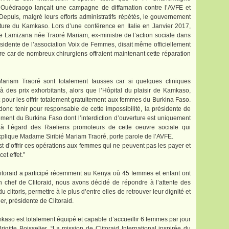
Ouédraogo lançait une campagne de diffamation contre l’AVFE et
epuis, malgré leurs efforts administratifs répétés, le gouvernement
ure du Kamkaso. Lors d’une conférence en Italie en Janvier 2017,
Lamizana née Traoré Mariam, ex-ministre de l’action sociale dans
idente de l’association Voix de Femmes, disait même officiellement
ire car de nombreux chirurgiens offraient maintenant cette réparation
riam Traoré sont totalement fausses car si quelques cliniques
 à des prix exhorbitants, alors que l’Hôpital du plaisir de Kamkaso,
t pour les offrir totalement gratuitement aux femmes du Burkina Faso.
onc tenir pour responsable de cette impossibilité, la présidente de
ment du Burkina Faso dont l’interdiction d’ouverture est uniquement
e à l’égard des Raeliens promoteurs de cette oeuvre sociale qui
explique Madame Siribié Mariam Traoré, porte parole de l’AVFE.
 est d’offrir ces opérations aux femmes qui ne peuvent pas les payer et
et effet.”
litoraid a participé récemment au Kenya où 45 femmes et enfant ont
n chef de Clitoraid, nous avons décidé de répondre à l’attente des
clitoris, permettre à le plus d’entre elles de retrouver leur dignité et
ier, présidente de Clitoraid.
amkaso est totalement équipé et capable d’accueillir 6 femmes par jour
Brigitte Boisselier. “La mission de Clitoraid International inspirée du