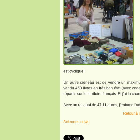
est cyclique !
Un autre créneau est de vendre un maximum 
vendu 450 livres en très bon état (avec co
répartis sur le territoire français. Et j'ai la c
Avec un reliquat de 47,11 euros, j'entame l'a
Retour à 
Aciennes news