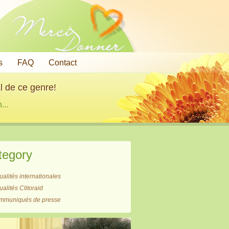
Merci
Donner
s
FAQ
Contact
l de ce genre!
...
tegory
ualités internationales
ualités Clitoraid
mmuniqués de presse