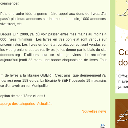
D
commencer.
Puis une autre idée a germé : faire appel aux dons de livres. J'ai
passé plusieurs annonces sur internet : leboncoin, 1000-annonces,
vivastreet, etc.
Depuis juin 2009, j'ai dû voir passer entre mes mains au moins 4
000 livres minimum : Les livres en très bon état sont vendus sur
priceminister. Les livres en bon état ou état correct sont vendus sur
Co
les vide-greniers. Les autres livres, je les donne par le biais du site
donnons.org. D'ailleurs, sur ce site, je viens de récupérer,
do
aujourd'hui jeudi 22 mars, une bonne cinquantaine de livres. Tout
de livres à la librairie GIBERT. C'est ainsi que dernièrement j'ai
Offr
de-barres) pour 158 euros. La librairie GIBERT possède 19 magasins
n'ave
hance d'en avoir un sur Montpellier.
jamai
doption de mon 7ème clitoris !
l'aperçu des catégories
Actualités
B
Nouvelles news