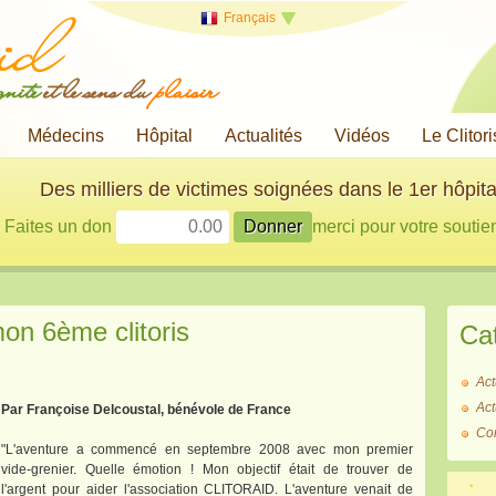
Français
gnité
et le sens du
plaisir
Médecins
Hôpital
Actualités
Vidéos
Le Clitori
Des milliers de victimes soignées dans le 1er hôpita
Faites un don
merci pour votre soutien
mon 6ème clitoris
Ca
Act
Act
Par Françoise Delcoustal, bénévole de France
Co
"L'aventure a commencé en septembre 2008 avec mon premier
vide-grenier. Quelle émotion ! Mon objectif était de trouver de
l'argent pour aider l'association CLITORAID. L'aventure venait de