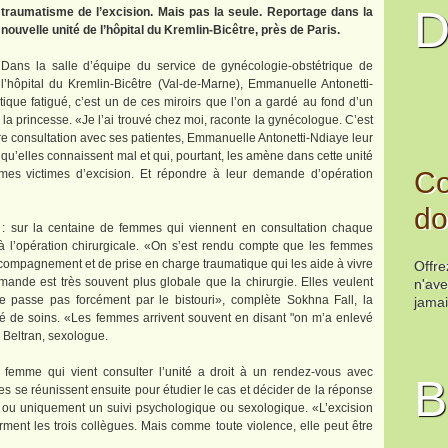
D
traumatisme de l’excision. Mais pas la seule. Reportage dans la
nouvelle unité de l’hôpital du Kremlin-Bicêtre, près de Paris.
Dans la salle d’équipe du service de gynécologie-obstétrique de
l’hôpital du Kremlin-Bicêtre (Val-de-Marne), Emmanuelle Antonetti-
ique fatigué, c’est un de ces miroirs que l’on a gardé au fond d’un
à la princesse. «Je l’ai trouvé chez moi, raconte la gynécologue. C’est
re consultation avec ses patientes, Emmanuelle Antonetti-Ndiaye leur
 qu’elles connaissent mal et qui, pourtant, les amène dans cette unité
Co
emmes victimes d’excision. Et répondre à leur demande d’opération
do
t : sur la centaine de femmes qui viennent en consultation chaque
 l’opération chirurgicale. «On s’est rendu compte que les femmes
mpagnement et de prise en charge traumatique qui les aide à vivre
Offr
ande est très souvent plus globale que la chirurgie. Elles veulent
n'ave
 ne passe pas forcément par le bistouri», complète Sokhna Fall, la
jamai
té de soins. «Les femmes arrivent souvent en disant "on m’a enlevé
 Beltran, sexologue.
 femme qui vient consulter l’unité a droit à un rendez-vous avec
B
es se réunissent ensuite pour étudier le cas et décider de la réponse
n ou uniquement un suivi psychologique ou sexologique. «L’excision
firment les trois collègues. Mais comme toute violence, elle peut être