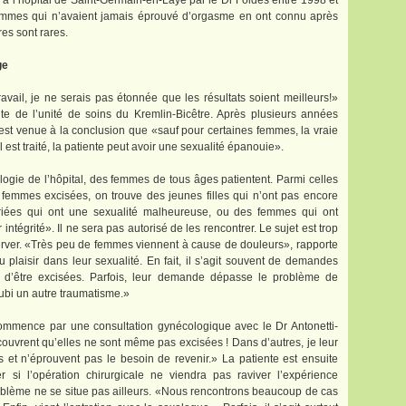
à l’hôpital de Saint-Germain-en-Laye par le Dr Foldès entre 1998 et
femmes qui n’avaient jamais éprouvé d’orgasme en ont connu après
res sont rares.
ge
avail, je ne serais pas étonnée que les résultats soient meilleurs!»
ute de l’unité de soins du Kremlin-Bicêtre. Après plusieurs années
est venue à la conclusion que «sauf pour certaines femmes, la vraie
l est traité, la patiente peut avoir une sexualité épanouie».
logie de l’hôpital, des femmes de tous âges patientent. Parmi celles
r femmes excisées, on trouve des jeunes filles qui n’ont pas encore
iées qui ont une sexualité malheureuse, ou des femmes qui ont
intégrité». Il ne sera pas autorisé de les rencontrer. Le sujet est trop
server. «Très peu de femmes viennent à cause de douleurs», rapporte
laisir dans leur sexualité. En fait, il s’agit souvent de demandes
te d’être excisées. Parfois, leur demande dépasse le problème de
subi un autre traumatisme.»
ommence par une consultation gynécologique avec le Dr Antonetti-
uvrent qu’elles ne sont même pas excisées ! Dans d’autres, je leur
s et n’éprouvent pas le besoin de revenir.» La patiente est ensuite
 si l’opération chirurgicale ne viendra pas raviver l’expérience
roblème ne se situe pas ailleurs. «Nous rencontrons beaucoup de cas