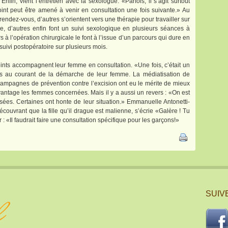
fin, vient l’entretien avec la sexologue. «Parfois, il s’agit surtout
int peut être amené à venir en consultation une fois suivante.» Au
 rendez-vous, d’autres s’orientent vers une thérapie pour travailler sur
e, d’autres enfin font un suivi sexologique en plusieurs séances à
s à l’opération chirurgicale le font à l’issue d’un parcours qui dure en
uivi postopératoire sur plusieurs mois.
ints accompagnent leur femme en consultation. «Une fois, c’était un
s au courant de la démarche de leur femme. La médiatisation de
s campagnes de prévention contre l’excision ont eu le mérite de mieux
vantage les femmes concernées. Mais il y a aussi un revers : «On est
sées. Certaines ont honte de leur situation.» Emmanuelle Antonetti-
écouvrant que la fille qu’il drague est malienne, s’écrie «Galère ! Tu
: «Il faudrait faire une consultation spécifique pour les garçons!»
SUIVE