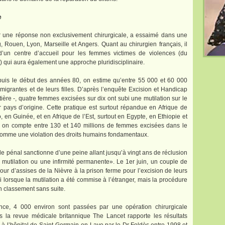
e
r une réponse non exclusivement chirurgicale, a essaimé dans une
g, Rouen, Lyon, Marseille et Angers. Quant au chirurgien français, il
d’un centre d’accueil pour les femmes victimes de violences (du
) qui aura également une approche pluridisciplinaire.
puis le début des années 80, on estime qu’entre 55 000 et 60 000
 migrantes et de leurs filles. D’après l’enquête Excision et Handicap
ière -, quatre femmes excisées sur dix ont subi une mutilation sur le
r pays d’origine. Cette pratique est surtout répandue en Afrique de
 en Guinée, et en Afrique de l’Est, surtout en Egypte, en Ethiopie et
, on compte entre 130 et 140 millions de femmes excisées dans le
comme une violation des droits humains fondamentaux.
code pénal sanctionne d’une peine allant jusqu’à vingt ans de réclusion
 mutilation ou une infirmité permanente». Le 1er juin, un couple de
ur d’assises de la Nièvre à la prison ferme pour l’excision de leurs
ssi lorsque la mutilation a été commise à l’étranger, mais la procédure
un classement sans suite.
ce, 4 000 environ sont passées par une opération chirurgicale
s la revue médicale britannique The Lancet rapporte les résultats