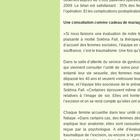
observés auprès de 3 000 patientes opérées 
2009. Le bilan est satisfaisant : 35% des 
l’opération. Et les complications postopératoi
Une consultation comme cadeau de maria
«Si nous faisions une évaluation de notre tr
plaisante à moitié Sokhna Fall, la thérape
d’accueil des femmes excisées, l’équipe en 
souffrance, c’est le traumatisme. Une fois qu’i
Dans la salle d’attente du service de gynéco
qui viennent consulter l’unité de soins pou
entamé leur vie sexuelle, des femmes mar
dépassé les 40 ans et veulent «retrouver leur 
intime, et l’équipe très soucieuse de le pré
Sokhna Fall. «Certaines éprouvent même du p
relatives à l’image de soi. Elles ont hon
l’excision et on se rend compte qu’elles ont 
Chaque femme accueillie dans leur unité c
Ndiaye. «Dans certains cas, des femmes déco
explique leur anatomie, elles sont rassurée
reçue par la psychologue. A elle d’évaluer
traumatique de l’excision, ou encore si le p