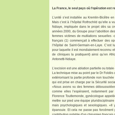
La France, le seul pays où l’opération est
L’unité s’est installée au Kremlin-Bicêtre
Mais c’est à l’hôpital Rothschild qu’elle a v
Ndiaye, impliquée dans le projet dès sa cré
années 2000, du Groupe pour l’abolition de
femmes victimes de mutilations sexuelles -
français (1) commençait à effectuer des op
l’hôpital de Saint-Germain-en-Laye. C’est lu
pour laquelle il est mondialement reconnu et
de cliniques la pratiquent) ainsi qu’en Af
Antonetti-Ndiaye.
L’excision est une ablation partielle ou totale
La technique mise au point par le Dr Foldès con
extériorisant la partie profonde non touchée
qui est prise en charge par la Sécurité soci
«Nous avons vu des femmes déboussolées ap
comme elles l’espéraient, notamment par
Florence Toutlemonde, gynécologue appelée
mettre sur pied une équipe pluridisciplinair
mais psychologiques et sexologiques. «Il 
épanouie. Et cela ne passe pas forcément p
contribution notable d'un chirurgien français 