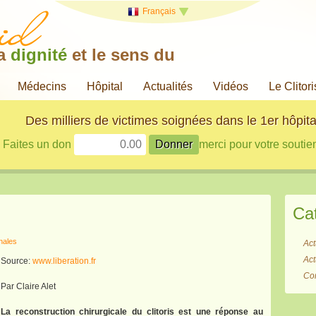
Français
la
dignité
et le sens du
Médecins
Hôpital
Actualités
Vidéos
Le Clitori
Des milliers de victimes soignées dans le 1er hôpita
Faites un don
merci pour votre soutien
Ca
onales
Act
Act
Source:
www.liberation.fr
Co
Par Claire Alet
La reconstruction chirurgicale du clitoris est une réponse au