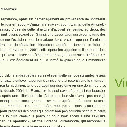
 remboursée
 en septembre, après un déménagement en provenance de Montreuil.
u le jour en 2005. «L’unité m’a suivie», sourit Emmanuelle Antonetti-
ation. L’idée de cette structure d’accueil est venue, au début des
s mutilations sexuelles (Gams), une association qui accompagne des
comme l’excision - ou de mariage forcé. A cette époque, l’urologue
érations de réparation chirurgicale auprès de femmes excisées, à
i qui a inventé en 2001 cette opération appelée «clitoridoplastie»,
 qui s’est diffusée peu à peu en France (une quinzaine d’hôpitaux et
rique. C’est également lui qui a formé la gynécologue Emmanuelle
 du clitoris et des petites lèvres et éventuellement des grandes lèvres.
Vi
siste à enlever la portion cicatricielle et à reconstruire le clitoris en
 par la mutilation. Une opération qui dure environ une demi-heure et
ale depuis 2004. La France est le seul pays où elle est remboursée.
rès une clitoridoplastie. Parce que leur vie n’avait pas changé
 manque d’accompagnement avant et après l’opération», raconte
 en renfort au début des années 2000 par le Gams. D’où l’idée de
e pour proposer des soins qui soient non pas seulement chirurgicaux,
y a tout un chemin à parcourir pour avoir accès à une sexualité
ar une opération», affirme Florence Toutlemonde, qui reconnaît la
dans le domaine de la réparation du clitoris.