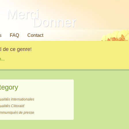
Merci
Donner
s
FAQ
Contact
l de ce genre!
...
tegory
ualités internationales
ualités Clitoraid
mmuniqués de presse