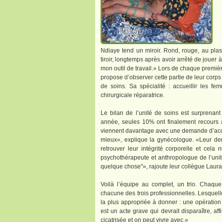
Ndiaye tend un miroir. Rond, rouge, au plast
tiroir, longtemps après avoir arrêté de jouer 
mon outil de travail.» Lors de chaque premiè
propose d’observer cette partie de leur corps
de soins. Sa spécialité : accueillir les f
chirurgicale réparatrice.
Le bilan de l’unité de soins est surprenan
année, seules 10% ont finalement recours à
viennent davantage avec une demande d’acco
mieux», explique la gynécologue. «Leur dem
retrouver leur intégrité corporelle et cela
psychothérapeute et anthropologue de l’uni
quelque chose"», rajoute leur collègue Laura
Voilà l’équipe au complet, un trio. Chaque
chacune des trois professionnelles. Lesquell
la plus appropriée à donner : une opératio
est un acte grave qui devrait disparaître, af
cicatrisée et on peut vivre avec.»