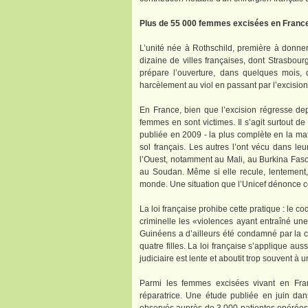
Plus de 55 000 femmes excisées en Franc
L’unité née à Rothschild, première à donne
dizaine de villes françaises, dont Strasbour
prépare l’ouverture, dans quelques mois, 
harcèlement au viol en passant par l’excision
En France, bien que l’excision régresse de
femmes en sont victimes. Il s’agit surtout de
publiée en 2009 - la plus complète en la mat
sol français. Les autres l’ont vécu dans leu
l’Ouest, notamment au Mali, au Burkina Faso,
au Soudan. Même si elle recule, lentement
monde. Une situation que l’Unicef dénonce 
La loi française prohibe cette pratique : le 
criminelle les «violences ayant entraîné une
Guinéens a d’ailleurs été condamné par la co
quatre filles. La loi française s’applique au
judiciaire est lente et aboutit trop souvent à 
Parmi les femmes excisées vivant en Fran
réparatrice. Une étude publiée en juin dan