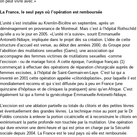
on peut vivre avec.»
La France, le seul pays où l’opération est remboursée
L’unité s’est installée au Kremlin-Bicêtre en septembre, après un
déménagement en provenance de Montreuil. Mais c’est à l’hôpital Rothschild
qu’elle a vu le jour en 2005. «L’unité m’a suivie», sourit Emmanuelle
Antonetti-Ndiaye, impliquée dans le projet dès sa création. L’idée de cette
structure d’accueil est venue, au début des années 2000, du Groupe pour
l’abolition des mutilations sexuelles (Gams), une association qui
accompagne des femmes victimes de mutilations sexuelles -comme
l’excision - ou de mariage forcé. A cette époque, l’urologue français (1)
commençait à effectuer des opérations de réparation chirurgicale auprès de
femmes excisées, à l’hôpital de Saint-Germain-en-Laye. C’est lui qui a
inventé en 2001 cette opération appelée «clitoridoplastie», pour laquelle il est
mondialement reconnu et qui s’est diffusée peu à peu en France (une
quinzaine d’hôpitaux et de cliniques la pratiquent) ainsi qu’en Afrique. C’est
également lui qui a formé la gynécologue Emmanuelle Antonetti-Ndiaye.
L’excision est une ablation partielle ou totale du clitoris et des petites lèvres
et éventuellement des grandes lèvres. La technique mise au point par le Dr
Foldès consiste à enlever la portion cicatricielle et à reconstruire le clitoris en
extériorisant la partie profonde non touchée par la mutilation. Une opération
qui dure environ une demi-heure et qui est prise en charge par la Sécurité
sociale depuis 2004. La France est le seul pays où elle est remboursée.