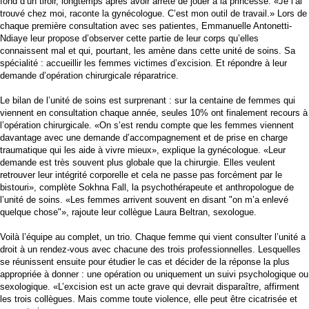
fond d’un tiroir, longtemps après avoir arrêté de jouer à la princesse. «Je l’ai
trouvé chez moi, raconte la gynécologue. C’est mon outil de travail.» Lors de
chaque première consultation avec ses patientes, Emmanuelle Antonetti-
Ndiaye leur propose d’observer cette partie de leur corps qu’elles
connaissent mal et qui, pourtant, les amène dans cette unité de soins. Sa
spécialité : accueillir les femmes victimes d’excision. Et répondre à leur
demande d’opération chirurgicale réparatrice.
Le bilan de l’unité de soins est surprenant : sur la centaine de femmes qui
viennent en consultation chaque année, seules 10% ont finalement recours à
l’opération chirurgicale. «On s’est rendu compte que les femmes viennent
davantage avec une demande d’accompagnement et de prise en charge
traumatique qui les aide à vivre mieux», explique la gynécologue. «Leur
demande est très souvent plus globale que la chirurgie. Elles veulent
retrouver leur intégrité corporelle et cela ne passe pas forcément par le
bistouri», complète Sokhna Fall, la psychothérapeute et anthropologue de
l’unité de soins. «Les femmes arrivent souvent en disant "on m’a enlevé
quelque chose"», rajoute leur collègue Laura Beltran, sexologue.
Voilà l’équipe au complet, un trio. Chaque femme qui vient consulter l’unité a
droit à un rendez-vous avec chacune des trois professionnelles. Lesquelles
se réunissent ensuite pour étudier le cas et décider de la réponse la plus
appropriée à donner : une opération ou uniquement un suivi psychologique ou
sexologique. «L’excision est un acte grave qui devrait disparaître, affirment
les trois collègues. Mais comme toute violence, elle peut être cicatrisée et