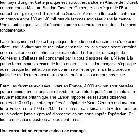
leur pays d’origine. Cette pratique est surtout répandue en Afrique de l’Ouest,
notamment au Mali, au Burkina Faso, en Guinée, et en Afrique de l’Est,
surtout en Egypte, en Ethiopie et au Soudan. Même si elle recule, lentement,
on compte entre 130 et 140 millions de femmes excisées dans le monde.
Une situation que l’Unicef dénonce comme une violation des droits humains
fondamentaux.
La loi française prohibe cette pratique : le code pénal sanctionne d’une peine
allant jusqu’à vingt ans de réclusion criminelle les «violences ayant entraîné
une mutilation ou une infirmité permanente». Le 1er juin, un couple de
Guinéens a d’ailleurs été condamné par la cour d’assises de la Nièvre à la
prison ferme pour l’excision de leurs quatre filles. La loi française s’applique
aussi lorsque la mutilation a été commise à l’étranger, mais la procédure
judiciaire est lente et aboutit trop souvent à un classement sans suite.
Parmi les femmes excisées vivant en France, 4 000 environ sont passées
par une opération chirurgicale réparatrice. Une étude publiée en juin dans la
revue médicale britannique The Lancet rapporte les résultats observés
auprès de 3 000 patientes opérées à l’hôpital de Saint-Germain-en-Laye par
le Dr Foldès entre 1998 et 2009. Le bilan est satisfaisant : 35% des femmes
qui n’avaient jamais éprouvé d’orgasme en ont connu après l’opération. Et
les complications postopératoires sont rares.
Une consultation comme cadeau de mariage