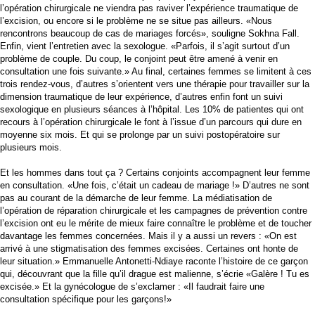
l’opération chirurgicale ne viendra pas raviver l’expérience traumatique de
l’excision, ou encore si le problème ne se situe pas ailleurs. «Nous
rencontrons beaucoup de cas de mariages forcés», souligne Sokhna Fall.
Enfin, vient l’entretien avec la sexologue. «Parfois, il s’agit surtout d’un
problème de couple. Du coup, le conjoint peut être amené à venir en
consultation une fois suivante.» Au final, certaines femmes se limitent à ces
trois rendez-vous, d’autres s’orientent vers une thérapie pour travailler sur la
dimension traumatique de leur expérience, d’autres enfin font un suivi
sexologique en plusieurs séances à l’hôpital. Les 10% de patientes qui ont
recours à l’opération chirurgicale le font à l’issue d’un parcours qui dure en
moyenne six mois. Et qui se prolonge par un suivi postopératoire sur
plusieurs mois.
Et les hommes dans tout ça ? Certains conjoints accompagnent leur femme
en consultation. «Une fois, c’était un cadeau de mariage !» D’autres ne sont
pas au courant de la démarche de leur femme. La médiatisation de
l’opération de réparation chirurgicale et les campagnes de prévention contre
l’excision ont eu le mérite de mieux faire connaître le problème et de toucher
davantage les femmes concernées. Mais il y a aussi un revers : «On est
arrivé à une stigmatisation des femmes excisées. Certaines ont honte de
leur situation.» Emmanuelle Antonetti-Ndiaye raconte l’histoire de ce garçon
qui, découvrant que la fille qu’il drague est malienne, s’écrie «Galère ! Tu es
excisée.» Et la gynécologue de s’exclamer : «Il faudrait faire une
consultation spécifique pour les garçons!»