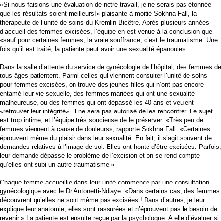
«Si nous faisions une évaluation de notre travail, je ne serais pas étonnée
que les résultats soient meilleurs!» plaisante à moitié Sokhna Fall, la
thérapeute de l’unité de soins du Kremlin-Bicêtre. Après plusieurs années
d’accueil des femmes excisées, l’équipe en est venue à la conclusion que
«sauf pour certaines femmes, la vraie souffrance, c’est le traumatisme. Une
fois qu’il est traité, la patiente peut avoir une sexualité épanouie».
Dans la salle d’attente du service de gynécologie de l’hôpital, des femmes de
tous âges patientent. Parmi celles qui viennent consulter l’unité de soins
pour femmes excisées, on trouve des jeunes filles qui n’ont pas encore
entamé leur vie sexuelle, des femmes mariées qui ont une sexualité
malheureuse, ou des femmes qui ont dépassé les 40 ans et veulent
«retrouver leur intégrité». Il ne sera pas autorisé de les rencontrer. Le sujet
est trop intime, et l’équipe très soucieuse de le préserver. «Très peu de
femmes viennent à cause de douleurs», rapporte Sokhna Fall. «Certaines
éprouvent même du plaisir dans leur sexualité. En fait, il s’agit souvent de
demandes relatives à l’image de soi. Elles ont honte d’être excisées. Parfois,
leur demande dépasse le problème de l’excision et on se rend compte
qu’elles ont subi un autre traumatisme.»
Chaque femme accueillie dans leur unité commence par une consultation
gynécologique avec le Dr Antonetti-Ndiaye. «Dans certains cas, des femmes
découvrent qu’elles ne sont même pas excisées ! Dans d’autres, je leur
explique leur anatomie, elles sont rassurées et n’éprouvent pas le besoin de
revenir.» La patiente est ensuite reçue par la psychologue. A elle d’évaluer si