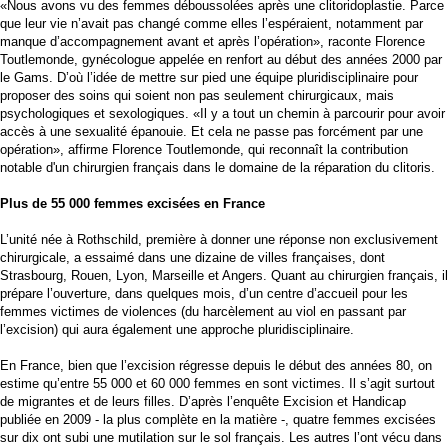
«Nous avons vu des femmes déboussolées après une clitoridoplastie. Parce
que leur vie n’avait pas changé comme elles l’espéraient, notamment par
manque d’accompagnement avant et après l’opération», raconte Florence
Toutlemonde, gynécologue appelée en renfort au début des années 2000 par
le Gams. D’où l’idée de mettre sur pied une équipe pluridisciplinaire pour
proposer des soins qui soient non pas seulement chirurgicaux, mais
psychologiques et sexologiques. «Il y a tout un chemin à parcourir pour avoir
accès à une sexualité épanouie. Et cela ne passe pas forcément par une
opération», affirme Florence Toutlemonde, qui reconnaît la contribution
notable d'un chirurgien français dans le domaine de la réparation du clitoris.
Plus de 55 000 femmes excisées en France
L’unité née à Rothschild, première à donner une réponse non exclusivement
chirurgicale, a essaimé dans une dizaine de villes françaises, dont
Strasbourg, Rouen, Lyon, Marseille et Angers. Quant au chirurgien français, il
prépare l’ouverture, dans quelques mois, d’un centre d’accueil pour les
femmes victimes de violences (du harcèlement au viol en passant par
l’excision) qui aura également une approche pluridisciplinaire.
En France, bien que l’excision régresse depuis le début des années 80, on
estime qu’entre 55 000 et 60 000 femmes en sont victimes. Il s’agit surtout
de migrantes et de leurs filles. D’après l’enquête Excision et Handicap
publiée en 2009 - la plus complète en la matière -, quatre femmes excisées
sur dix ont subi une mutilation sur le sol français. Les autres l’ont vécu dans