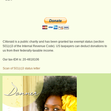
Clitoraid is a public charity and has been granted tax exempt status (section
501(c)3 of the Internal Revenue Code). US taxpayers can deduct donations to
us from their federally-taxable income.
Our tax-ID# is: 20-4818106
Scan of 501(c)3 status letter
Donner