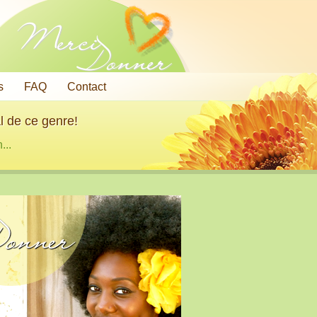
Merci
Donner
s
FAQ
Contact
l de ce genre!
...
onner