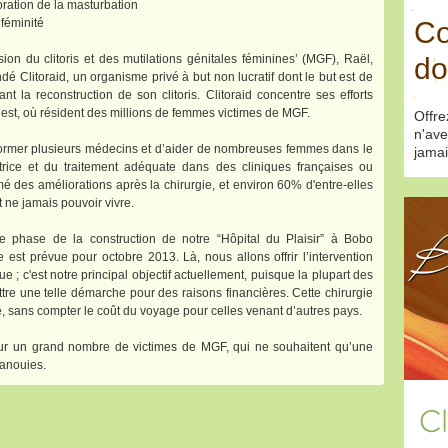
loration de la masturbation
 féminité
Co
on du clitoris et des mutilations génitales féminines’ (MGF), Raël,
do
é Clitoraid, un organisme privé à but non lucratif dont le but est de
nt la reconstruction de son clitoris. Clitoraid concentre ses efforts
uest, où résident des millions de femmes victimes de MGF.
Offr
n'ave
former plusieurs médecins et d’aider de nombreuses femmes dans le
jamai
trice et du traitement adéquate dans des cliniques françaises ou
é des améliorations après la chirurgie, et environ 60% d'entre-elles
t ne jamais pouvoir vivre.
B
phase de la construction de notre “Hôpital du Plaisir” à Bobo
 est prévue pour octobre 2013. Là, nous allons offrir l’intervention
e ; c'est notre principal objectif actuellement, puisque la plupart des
re une telle démarche pour des raisons financières. Cette chirurgie
, sans compter le coût du voyage pour celles venant d’autres pays.
our un grand nombre de victimes de MGF, qui ne souhaitent qu’une
anouies.