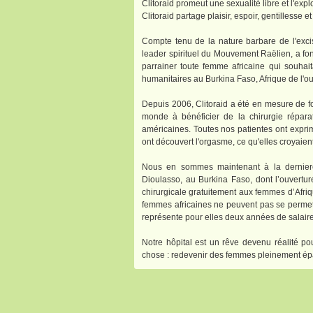
Clitoraid promeut une sexualité libre et l'exp
Clitoraid partage plaisir, espoir, gentillesse et
Compte tenu de la nature barbare de l'excisi
leader spirituel du Mouvement Raëlien, a fond
parrainer toute femme africaine qui souhaita
humanitaires au Burkina Faso, Afrique de l'o
Depuis 2006, Clitoraid a été en mesure de 
monde à bénéficier de la chirurgie répara
américaines. Toutes nos patientes ont exprim
ont découvert l'orgasme, ce qu'elles croyaien
Nous en sommes maintenant à la derniere 
Dioulasso, au Burkina Faso, dont l’ouverture
chirurgicale gratuitement aux femmes d’Afriqu
femmes africaines ne peuvent pas se permett
représente pour elles deux années de salaire
Notre hôpital est un rêve devenu réalité p
chose : redevenir des femmes pleinement ép